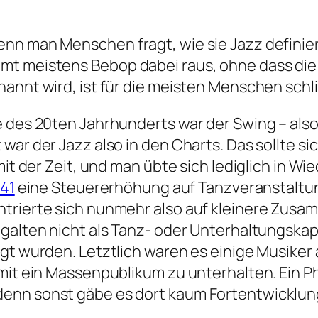
nn man Menschen fragt, wie sie Jazz definier
mt meistens Bebop dabei raus, ohne dass die
annt wird, ist für die meisten Menschen schli
 des 20ten Jahrhunderts war der Swing – also 
war der Jazz also in den Charts. Das sollte s
 mit der Zeit, und man übte sich lediglich in
941
eine Steuererhöhung auf Tanzveranstaltunge
ntrierte sich nunmehr also auf kleinere Zus
galten nicht als Tanz- oder Unterhaltungska
t wurden. Letztlich waren es einige Musiker ab
amit ein Massenpublikum zu unterhalten. Ein 
enn sonst gäbe es dort kaum Fortentwicklun