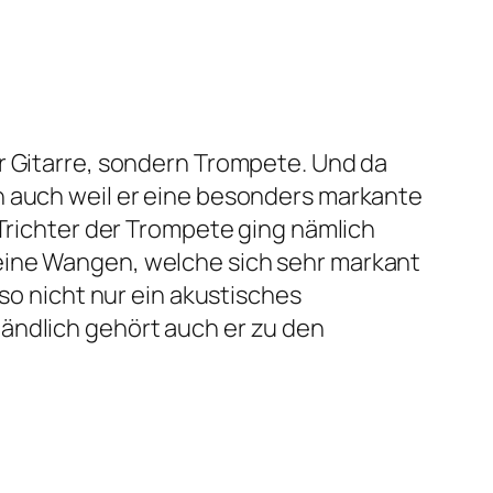
r Gitarre, sondern Trompete. Und da
n auch weil er eine besonders markante
 Trichter der Trompete ging nämlich
eine Wangen, welche sich sehr markant
lso nicht nur ein akustisches
tändlich gehört auch er zu den