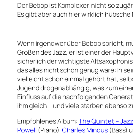
Der Bebop ist Komplexer, nicht so zugä
Es gibt aber auch hier wirklich hübsche
Wenn irgendwer über Bebop spricht, muss 
Großen des Jazz, er ist einer der Haupt
sicherlich der wichtigste Altsaxophonis
das alles nicht schon genug wäre: In s
vielleicht schon einmal gehört hat, selb
Jugend drogenabhängig, was zum einen
Einfluss auf die nachfolgenden Generat
ihm gleich – und viele starben ebenso z
Empfohlenes Album:
The Quintet – Jazz
Powell
(Piano),
Charles Mingus
(Bass) 