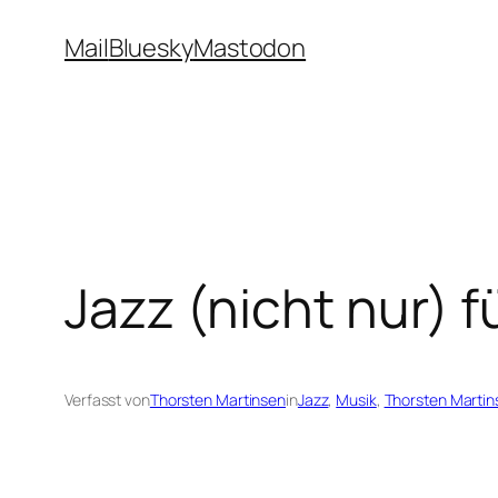
Zum
Mail
Bluesky
Mastodon
Inhalt
springen
Jazz (nicht nur) f
Verfasst von
Thorsten Martinsen
in
Jazz
, 
Musik
, 
Thorsten Martin