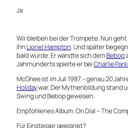
Ja
Wir bleiben bei der Trompete. Nun ge
ihn
Lionel Hampton
. Und später begeg
bald wurde. Er wandte sich dem
Bebop
z
Jahrhunderts spielte er bei
Charlie Park
McGhee ist im Juli 1987 – genau 20 Jah
Holiday
war. Der Mythenbildung stand u
Swing und Bebop gewesen.
Empfohlenes Album: On Dial – The Com
Für Einsteiger geeignet?