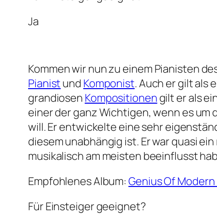
Ja
Kommen wir nun zu einem Pianisten des
Pianist
und
Komponist
. Auch er gilt al
grandiosen
Kompositionen
gilt er als 
einer der ganz Wichtigen, wenn es um d
will. Er entwickelte eine sehr eigenstä
diesem unabhängig ist. Er war quasi ein 
musikalisch am meisten beeinflusst habe,
Empfohlenes Album:
Genius Of Modern
Für Einsteiger geeignet?