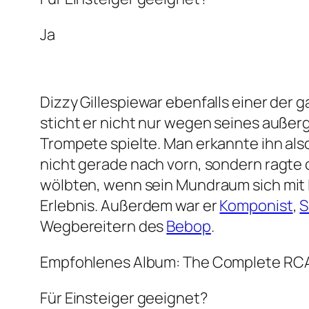
Ja
Dizzy Gillespiewar ebenfalls einer der
sticht er nicht nur wegen seines außer
Trompete spielte. Man erkannte ihn also
nicht gerade nach vorn, sondern ragte
wölbten, wenn sein Mundraum sich mit Lu
Erlebnis. Außerdem war er
Komponist
,
S
Wegbereitern des
Bebop
.
Empfohlenes Album: The Complete RCA
Für Einsteiger geeignet?