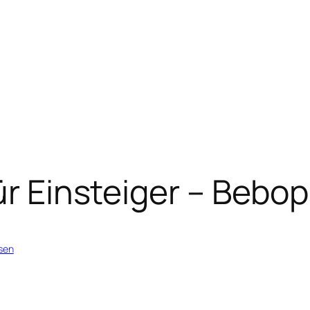
ür Einsteiger – Bebop
sen