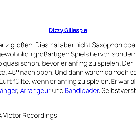
Dizzy Gillespie
 ganz großen. Diesmal aber nicht Saxophon ode
gewöhnlich großartigen Spiels hervor, sonder
 quasi schon, bevor er anfing zu spielen. Der
 ca. 45° nach oben. Und dann waren da noch s
ft füllte, wenn er anfing zu spielen. Er war a
änger
,
Arrangeur
und
Bandleader
. Selbstvers
 Victor Recordings