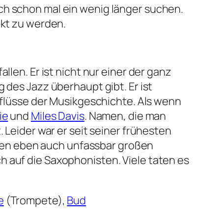
ch schon mal ein wenig länger suchen.
ckt zu werden.
llen. Er ist nicht nur einer der ganz
 des Jazz überhaupt gibt. Er ist
inflüsse der Musikgeschichte. Als wenn
ie
und
Miles Davis
. Namen, die man
 Leider war er seit seiner frühesten
ren eben auch unfassbar großen
h auf die Saxophonisten. Viele taten es
e
(Trompete),
Bud