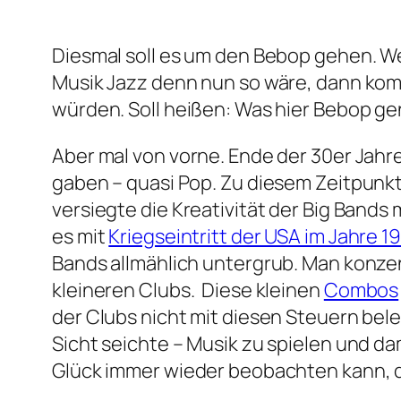
Diesmal soll es um den Bebop gehen. We
Musik Jazz denn nun so wäre, dann kom
würden. Soll heißen: Was hier Bebop gen
Aber mal von vorne. Ende der 30er Jahre
gaben – quasi Pop. Zu diesem Zeitpunkt 
versiegte die Kreativität der Big Bands
es mit
Kriegseintritt der USA im Jahre 1
Bands allmählich untergrub. Man konze
kleineren Clubs. Diese kleinen
Combos
der Clubs nicht mit diesen Steuern beleg
Sicht seichte – Musik zu spielen und d
Glück immer wieder beobachten kann, d