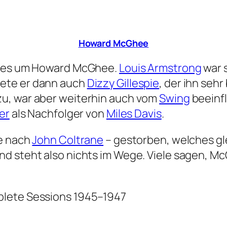
Howard McGhee
ht es um Howard McGhee.
Louis Armstrong
war s
nete er dann auch
Dizzy Gillespie
, der ihn seh
u, war aber weiterhin auch vom
Swing
beeinfl
er
als Nachfolger von
Miles Davis
.
re nach
John Coltrane
– gestorben, welches gl
nd steht also nichts im Wege. Viele sagen, M
plete Sessions 1945–1947