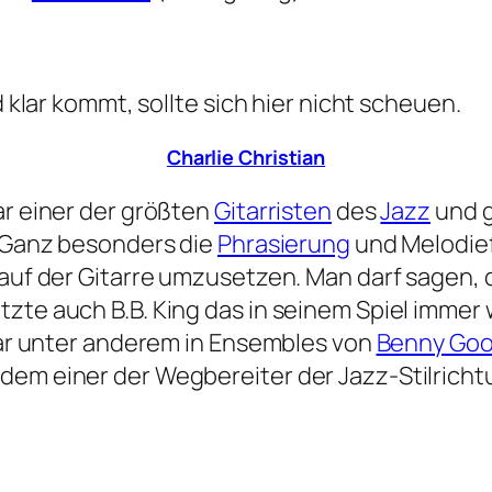
d klar kommt, sollte sich hier nicht scheuen.
Charlie Christian
ar einer der größten
Gitarristen
des
Jazz
und g
. Ganz besonders die
Phrasierung
und Melodie
s auf der Gitarre umzusetzen. Man darf sagen
zte auch B.B. King das in seinem Spiel immer
 war unter anderem in Ensembles von
Benny Go
rdem einer der Wegbereiter der Jazz-Stilrich