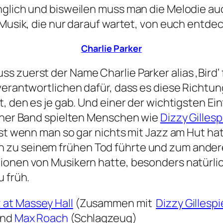
nglich und bisweilen muss man die Melodie au
 Musik, die nur darauf wartet, von euch entde
Charlie Parker
zuerst der Name Charlie Parker alias ‚Bird‘ fa
verantwortlichen dafür, dass es diese Richtung
t, den es je gab. Und einer der wichtigsten E
einer Band spielten Menschen wie
Dizzy Gillesp
st wenn man so gar nichts mit Jazz am Hut hat.
 zu seinem frühen Tod führte und zum ande
ionen von Musikern hatte, besonders natürlic
u früh.
 at Massey Hall
(Zusammen mit
Dizzy Gillespi
und
Max Roach
(Schlagzeug)