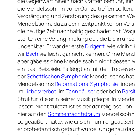
die Gegenwart hinein nach Kräften bemüht, ihn
die Mendelssohn in voller Gänze treffen sollten
Verdrängung und Zerstörung des gesamten Werk
Mendelssohn, da zu dem Zeitpunkt schon Versto
die heutige Zeit nachhaltig geschadet hat. Wagn
stellten eine Verunglimpfung dar, die bis in un
undenkbar. Er war der erste
Dirigent
, wie wir ih
wir
Bach
vielleicht gar nicht kennen. Ohne Mend
aber gäbe es ohne Mendelssohn nicht dessen wu
ein paar Beispiele. Es fängt an mit der ‚Todesv
der
Schottischen Symphonie
Mendellsohns hat
Mendelssohns
Reformations-Symphonie
finden
im
Liebesverbot
, im
Tannhäuser
oder beim
Parsi
Struktur, die er in seiner Musik pflegte. In Me
lassen. Nicht zuletzt ist es der der religiöse 
hier auf den
Sommernachtstraum
Mendelssohns 
so geäußert hätte, wie er sich nunmal geäußer
er protestantisch getauft wurde, um genau d