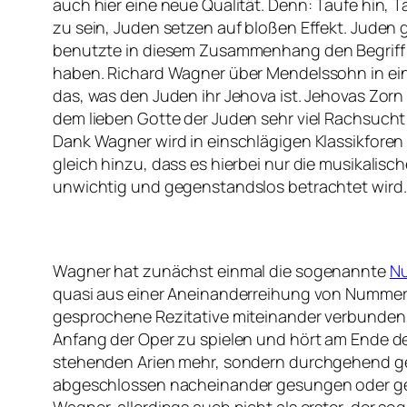
auch hier eine neue Qualität. Denn: Taufe hin, T
zu sein, Juden setzen auf bloßen Effekt. Juden
benutzte in diesem Zusammenhang den Begriff de
haben. Richard Wagner über Mendelssohn in ei
das, was den Juden ihr Jehova ist. Jehovas Zor
dem lieben Gotte der Juden sehr viel Rachsucht
Dank Wagner wird in einschlägigen Klassikforen
gleich hinzu, dass es hierbei nur die musikalis
unwichtig und gegenstandslos betrachtet wird. W
Wagner hat zunächst einmal die sogenannte
N
quasi aus einer Aneinanderreihung von Nummern
gesprochene Rezitative miteinander verbunden.
Anfang der Oper zu spielen und hört am Ende der
stehenden Arien mehr, sondern durchgehend ges
abgeschlossen nacheinander gesungen oder gesp
Wagner, allerdings auch nicht als erster, der 