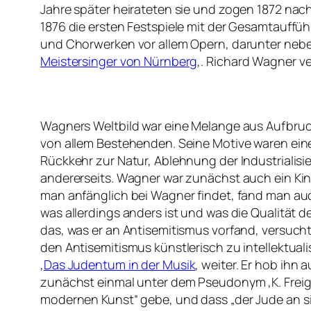
Jahre später heirateten sie und zogen 1872 nach
1876 die ersten Festspiele mit der Gesamtauffü
und Chorwerken vor allem Opern, darunter neb
Meistersinger von Nürnberg
‚. Richard Wagner ve
Wagners Weltbild war eine Melange aus Aufbru
von allem Bestehenden. Seine Motive waren eine
Rückkehr zur Natur, Ablehnung der Industrialisi
andererseits. Wagner war zunächst auch ein Kind
man anfänglich bei Wagner findet, fand man au
was allerdings anders ist und was die Qualität
das, was er an Antisemitismus vorfand, versucht
den Antisemitismus künstlerisch zu intellektualis
‚
Das Judentum in der Musik
‚ weiter. Er hob ihn
zunächst einmal unter dem Pseudonym ‚K. Freiged
modernen Kunst
“ gebe, und dass „
der Jude an s