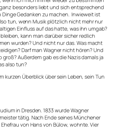
h, wenn ich mich immer wieder zu bestimmten
 ganz besonders liebt und sich entsprechend
en Dinge Gedanken zu machen. Inwieweit ist
o tun, wenn Musik plötzlich nicht mehr nur
altigen Einfluss auf das hatte, was ihn umgab?
t bleiben, kann man darüber sicher redlich
ommen wurden? Und nicht nur das. Was macht
erteidigen? Darf man Wagner nicht hören? Und
so groß? Außerdem gab es die Nazis damals ja
as also tun?
em kurzen Überblick über sein Leben, sein Tun
studium in Dresden. 1833 wurde Wagner
lmeister tätig. Nach Ende seines Münchener
r Ehefrau von Hans von Bülow, wohnte. Vier