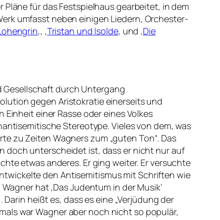
 Pläne für das Festspielhaus gearbeitet, in dem
Werk umfasst neben einigen Liedern, Orchester-
Lohengrin
‚, ‚
Tristan und Isolde
‚ und ‚
Die
d Gesellschaft durch Untergang
lution gegen Aristokratie einerseits und
n Einheit einer Rasse oder eines Volkes
ühantisemitische Stereotype. Vieles von dem, was
te zu Zeiten Wagners zum „guten Ton“. Das
 doch unterscheidet ist, dass er nicht nur auf
chte etwas anderes. Er ging weiter. Er versuchte
 entwickelte den Antisemitismus mit Schriften wie
s. Wagner hat ‚Das Judentum in der Musik‘
‚. Darin heißt es, dass es eine „
Verjüdung der
amals war Wagner aber noch nicht so populär,