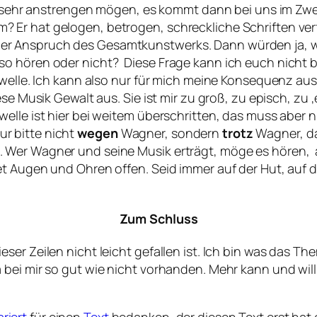
so sehr anstrengen mögen, es kommt dann bei uns im Zwei
Er hat gelogen, betrogen, schreckliche Schriften verf
r Anspruch des Gesamtkunstwerks. Dann würden ja, w
o hören oder nicht? Diese Frage kann ich euch nicht 
chwelle. Ich kann also nur für mich meine Konsequenz a
ese Musik Gewalt aus. Sie ist mir zu groß, zu episch, zu 
elle ist hier bei weitem überschritten, das muss aber n
r bitte nicht
wegen
Wagner, sondern
trotz
Wagner, da
Wer Wagner und seine Musik erträgt, möge es hören, abe
t Augen und Ohren offen. Seid immer auf der Hut, auf d
Zum Schluss
eser Zeilen nicht leicht gefallen ist. Ich bin was das
bei mir so gut wie nicht vorhanden. Mehr kann und will