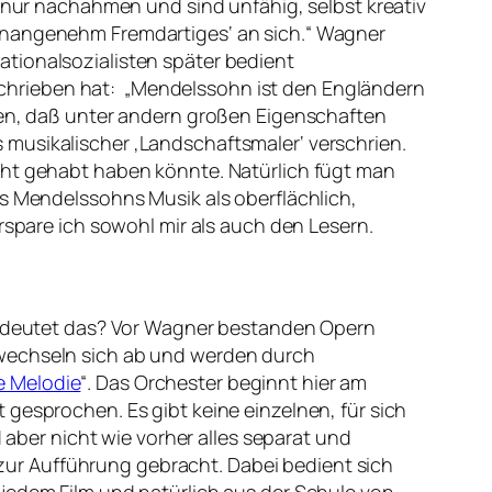
 nur nachahmen und sind unfähig, selbst kreativ
unangenehm Fremdartiges‘ an sich.“
Wagner
tionalsozialisten später bedient
chrieben hat:
„Mendelssohn ist den Engländern
ssen, daß unter andern großen Eigenschaften
musikalischer ‚Landschaftsmaler‘ verschrien.
cht gehabt haben könnte. Natürlich fügt man
ss Mendelssohns Musik als oberflächlich,
rspare ich sowohl mir als auch den Lesern.
edeutet das? Vor Wagner bestanden Opern
 wechseln sich ab und werden durch
e Melodie
“. Das Orchester beginnt hier am
 gesprochen. Es gibt keine einzelnen, für sich
ber nicht wie vorher alles separat und
ur Aufführung gebracht. Dabei bedient sich
jedem Film und natürlich aus der Schule von