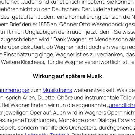
aufe her.
„Juden sind künstlerisch impotent, sie können
 gehören nicht zu den Deutschen: Der Jude hat etwas ‚
s ‚getauften Juden‘, eine Formulierung der sich die Na
nem Brief den er 1855 an Gönner Otto Wesendonck ges
n trifft mich Ungläubigen denn auch jetzt; denn Sie wi
 zugeschrieben wird.“
Dank Wagner ist Mendelssohn als 
 darüber diskutiert, ob Wagner nicht doch ein wenig re
che Einschätzung ginge. Wagner ist es zu verdanken, da
eitere Klischees, für die Wagner verantwortlich ist, e
Wirkung auf spätere Musik
ummernoper
zum
Musikdrama
weiterentwickelt. Was b
, sprich Arien, Duette, Chöre und instrumentale Teile
 Bei Wagner finden wir nun die sogenannte „
unendlich
 jeweiligen Oper auf. Auch wird in Wagners Opern nicht
ungene Erzählungen, Monologe oder Dialoge. Es wird a
ielt, sondern mithilfe des Orchesters, durchgehend z
sogenannten
Leitmotiv-Technik
. Das kennt man heute aus 