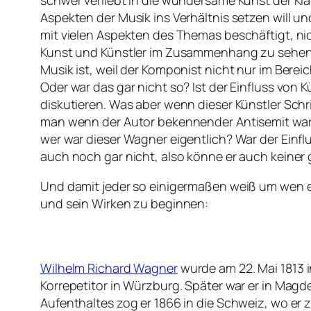
schwer verliebt in die wundersame Kunst der Kl
Aspekten der Musik ins Verhältnis setzen will
mit vielen Aspekten des Themas beschäftigt, n
Kunst und Künstler im Zusammenhang zu sehen? 
Musik ist, weil der Komponist nicht nur im Bere
Oder war das gar nicht so? Ist der Einfluss von 
diskutieren. Was aber wenn dieser Künstler S
man wenn der Autor bekennender Antisemit war u
wer war dieser Wagner eigentlich? War der Einfl
auch noch gar nicht, also könne er auch keiner
Und damit jeder so einigermaßen weiß um wen es 
und sein Wirken zu beginnen:
Wilhelm Richard Wagner
wurde am 22. Mai 1813 
Korrepetitor in Würzburg. Später war er in Ma
Aufenthaltes zog er 1866 in die Schweiz, wo er 