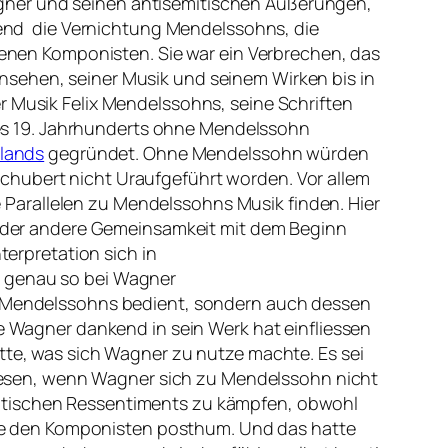
agner und seinen antisemitischen Äußerungen,
ifend die Vernichtung Mendelssohns, die
nen Komponisten. Sie war ein Verbrechen, das
nsehen, seiner Musik und seinem Wirken bis in
r Musik Felix Mendelssohns, seine Schriften
 des 19. Jahrhunderts ohne Mendelssohn
hlands
gegründet. Ohne Mendelssohn würden
chubert nicht Uraufgeführt worden. Vor allem
Parallelen zu Mendelssohns Musik finden. Hier
oder andere Gemeinsamkeit mit dem Beginn
nterpretation sich in
ns genau so bei Wagner
n Mendelssohns bedient, sondern auch dessen
ie Wagner dankend in sein Werk hat einfliessen
atte, was sich Wagner zu nutze machte. Es sei
esen, wenn Wagner sich zu Mendelssohn nicht
mitischen Ressentiments zu kämpfen, obwohl
e den Komponisten posthum. Und das hatte