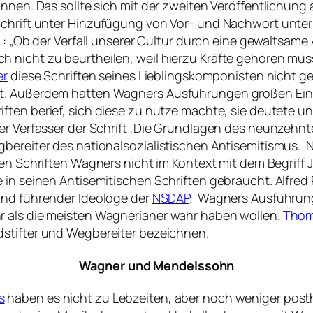
önnen. Das sollte sich mit der zweiten Veröffentlichun
Schrift unter Hinzufügung von Vor- und Nachwort unte
: „
Ob der Verfall unserer Cultur durch eine gewaltsam
 nicht zu beurtheilen, weil hierzu Kräfte gehören müs
er
diese Schriften seines Lieblingskomponisten nicht gek
t. Außerdem hatten Wagners Ausführungen großen Einfl
iften berief, sich diese zu nutze machte, sie deutete u
der Verfasser der Schrift ‚Die Grundlagen des neunzehn
egbereiter des nationalsozialistischen Antisemitismus
 den Schriften Wagners nicht im Kontext mit dem Begrif
 in seinen Antisemitischen Schriften gebraucht. Alfred
 und führender Ideologe der
NSDAP
. Wagners Ausführung
r als die meisten Wagnerianer wahr haben wollen.
Thom
dstifter und Wegbereiter bezeichnen.
Wagner und Mendelssohn
s
haben es nicht zu Lebzeiten, aber noch weniger posth