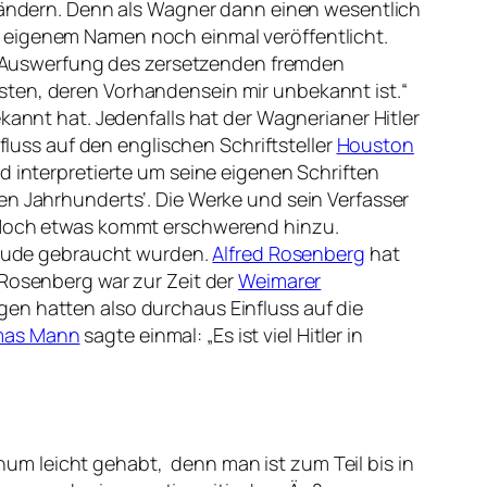
g ändern. Denn als Wagner dann einen wesentlich
r eigenem Namen noch einmal veröffentlicht.
e Auswerfung des zersetzenden fremden
sten, deren Vorhandensein mir unbekannt ist.
“
annt hat. Jedenfalls hat der Wagnerianer Hitler
uss auf den englischen Schriftsteller
Houston
nd interpretierte um seine eigenen Schriften
ten Jahrhunderts‘
.
Die Werke und sein Verfasser
. Noch etwas kommt erschwerend hinzu.
f Jude gebraucht wurden.
Alfred Rosenberg
hat
 Rosenberg war zur Zeit der
Weimarer
en hatten also durchaus Einfluss auf die
as Mann
sagte einmal:
„Es ist viel Hitler in
um leicht gehabt, denn man ist zum Teil bis in