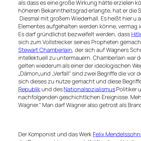
als dass es eine große Wirkung hätte erzielen k
höheren Bekanntheitsgrad erlangte, hat er die 
Diesmal mit großem Wiederhall. Es heißt hier u.a.
Elementes aufgehalten werden könne, vermag ich
Es darf gründlichst bezweifelt werden, dass
Hitl
sich zum Vollstrecker seines Propheten gemach
Stewart Chamberlain
, der sich auf Wagners Schr
intellektuell zu untermauern. Chamberlain war 
gelten wiederum als einer der ideologischen W
„Dämon
„
und
„Verfall“
sind zwei Begriffe die vor
sich dieses zu nutze gemacht und diese Begriffe
Republik
und des
Nationalsozialismus
Politiker
nachfolgenden geschichtlichen Ereignisse. Meh
Wagner.“
Man darf Wagner also getrost als Bran
Der Komponist und das Werk
Felix Mendelssohn