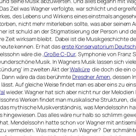
 und seine Musik abzuwerten. Und alles begann mit W
. Das Ziel was Wagner verfolgte, war schlicht und ergre
es, des Lebens und Wirkens eines einstmals angesehe
rben, nicht mehr miterleben sollte, was aber seinem A
er ist schuld an der Stigmatisierung der Person und de
sere Zeit wirksam bleibt. Dabei ist die Musikgeschichte
n heute kennen. Er hat das
erste Konservatorium Deutsc
elssohn wäre die ‚
Große C-Dur
‚ Symphonie von Franz S
nderschöne Musik. In Wagners Musik lassen sich viele 
erkündung‘ im zweiten Akt der
Walküre
die doch die ein 
. Dann wäre da das berühmte
Dresdner Amen
, dessen I
 lässt
.
Auf gleiche Weise findet man es aber eins zu ei
fal
wieder. Wagner hat sich aber nicht nur der Melodie
ndelssohns Werken findet man musikalische Strukturen, d
Ton, das mythische Musikverständnis, was Mendelssohn h
hingewiesen. Das alles wäre nur halb so schlimm gew
t hat. Mendelssohn hatte schon vor Wagner mit antise
as zu vermeiden. Was machte nun Wagner? Der schmäht