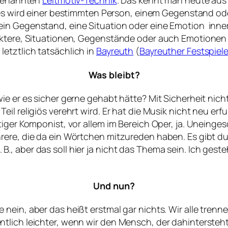
, es wird einer bestimmten Person, einem Gegenstand od
ein Gegenstand, eine Situation oder eine Emotion inn
aktere, Situationen, Gegenstände oder auch Emotionen
etztlich tatsächlich in
Bayreuth
(
Bayreuther Festspiele
Was bleibt?
e er es sicher gerne gehabt hätte? Mit Sicherheit nicht
il religiös verehrt wird. Er hat die Musik nicht neu erf
tiger Komponist, vor allem im Bereich Oper, ja. Uneinge
rere, die da ein Wörtchen mitzureden haben. Es gibt du
, aber das soll hier ja nicht das Thema sein. Ich geste
Und nun?
nein, aber das heißt erstmal gar nichts. Wir alle trenn
tlich leichter, wenn wir den Mensch, der dahintersteht