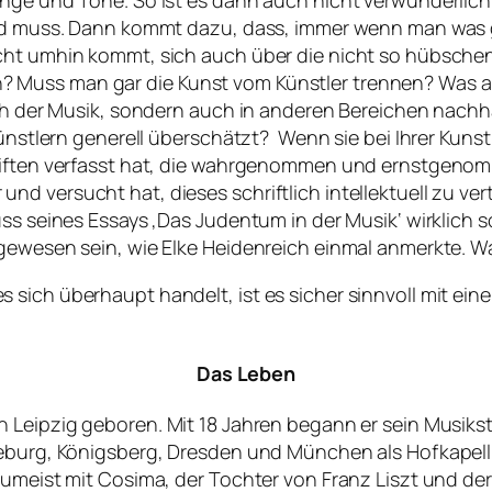
änge und Töne. So ist es dann auch nicht verwunderlic
 und muss. Dann kommt dazu, dass, immer wenn man was
icht umhin kommt, sich auch über die nicht so hübsch
Muss man gar die Kunst vom Künstler trennen? Was als
ich der Musik, sondern auch in anderen Bereichen nachh
Künstlern generell überschätzt? Wenn sie bei Ihrer Kuns
chriften verfasst hat, die wahrgenommen und ernstgen
nd versucht hat, dieses schriftlich intellektuell zu v
uss seines Essays ‚Das Judentum in der Musik‘ wirklich 
 gewesen sein, wie Elke Heidenreich einmal anmerkte. W
sich überhaupt handelt, ist es sicher sinnvoll mit ein
Das Leben
in Leipzig geboren. Mit 18 Jahren begann er sein Musik
gdeburg, Königsberg, Dresden und München als Hofkapel
zumeist mit Cosima, der Tochter von Franz Liszt und de