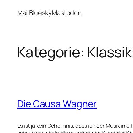
Zum
Mail
Bluesky
Mastodon
Inhalt
springen
Kategorie:
Klassik
Die Causa Wagner
Es ist ja kein Geheimnis, dass ich der Musik in a