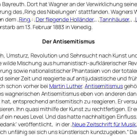
 Bayreuth. Dort hat Wagner an der Verwirklichung seiner
hrung des ‚Ring des Nibelungen‘ stattfanden. Wagners 
en dem ‚
Ring
‚: ‚
Der fliegende Holländer
‚, ‚
Tannhäuser
‚, ‚
rstarb am 13. Februar 1883 in Venedig.
Der Antisemitismus
ch, Umsturz, Revolution und Sehnsucht nach Kunst un
 wilde Mischung aus humanistisch-aufklärerischer Revo
erung sowie nationalistischer Phantasien von der totale
 seiner Zeit und reagierte auf antijudaistische und fr
ch schon vorher bei
Martin Luther
.
Antisemitismus
gehör
 des wagnerischen Antisemitismus eben von anderen dann
 hat, entsprechend antisemitisch zu reagieren. Er versu
ieren. Ihn quasi mithilfe der Kunst zu rechtfertigen. Er
 auf ein neues Level. Und das hatte nachhaltigen Einflus
ank‘ veröffentlicht, in der ‚
Neue Zeitschrift für Musik
ich unfähig sei sich uns künstlerisch kundzugeben.
“ D