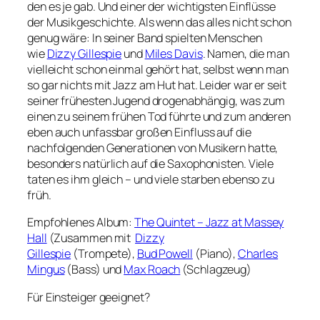
den es je gab. Und einer der wichtigsten Einflüsse
der Musikgeschichte. Als wenn das alles nicht schon
genug wäre: In seiner Band spielten Menschen
wie
Dizzy Gillespie
und
Miles Davis
. Namen, die man
vielleicht schon einmal gehört hat, selbst wenn man
so gar nichts mit Jazz am Hut hat. Leider war er seit
seiner frühesten Jugend drogenabhängig, was zum
einen zu seinem frühen Tod führte und zum anderen
eben auch unfassbar großen Einfluss auf die
nachfolgenden Generationen von Musikern hatte,
besonders natürlich auf die Saxophonisten. Viele
taten es ihm gleich – und viele starben ebenso zu
früh.
Empfohlenes Album:
The Quintet – Jazz at Massey
Hall
(Zusammen mit
Dizzy
Gillespie
(Trompete),
Bud Powell
(Piano),
Charles
Mingus
(Bass) und
Max Roach
(Schlagzeug)
Für Einsteiger geeignet?