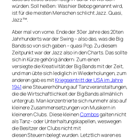
würden. Soll heißen: Was hier Bebop genannt wird,
ist für die meisten Menschen schlicht Jazz. Quasi,
Jazz™.
Aber mal von vorne. Ende der 30er Jahre des 20ten
Jahrhunderts war der Swing – also das, was die Big
Bands so von sich gaben – quasi Pop. Zu diesem
Zeitpunkt war der Jazz also in den Charts. Das sollte
sich in Kürze gehörig ändern: Zum einen
versiegte die Kreativität der Big Bands mit der Zeit,
und man übte sich lediglich in Wiederholungen, zum
anderen gab es mit
Kriegseintritt der USA im Jahre
1941
eine Steuererhöhung auf Tanzveranstaltungen,
die die Wirtschaftlichkeit der Big Bands allmählich
untergrub. Man konzentrierte sich nunmehr also auf
kleinere Zusammensetzungen von Musikern in
kleineren Clubs. Diese kleinen
Combos
galten nicht
als Tanz- oder Unterhaltungskapellen, weswegen
die Besitzer der Clubs nicht mit
diesen Steuern belegt wurden. Letztlich waren es