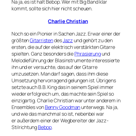
Na ja, es ist halt Bebop. Wer mit Big Band klar
kommt, sollte sich hier nicht scheuen.
Charlie Christian
Noch so ein Pionier in Sachen Jazz. Erwar einer der
größten
Gitarristen
des
Jazz
und gehört zu den
ersten, die auf der elektrisch verstärkten Gitarre
spielten. Ganz besonders die
Phrasierung
und
Melodieführung der Blasinstrumente interessierte
ihn und er versuchte, das auf der Gitarre
umzusetzen. Man darf sagen, dass ihm diese
Umsetzung hervorragend gelungen ist. Übrigens
setzte auch B.B. King das in seinem Spiel immer
wieder erfolgreich um, das machte sein Spiel so
einzigartig. Charlie Christian war unter anderem in
Ensembles von
Benny Goodman
unterwegs. Na ja,
und wie das manchmal so ist, nebenbei war
er außerdem einer der Wegbereiter der Jazz-
Stilrichtung
Bebop
.