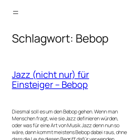
Zum
Inhalt
springen
Schlagwort:
Bebop
Jazz (nicht nur) für
Einsteiger – Bebop
Diesmal soll es um den Bebop gehen. Wenn man
Menschen fragt, wie sie Jazz definieren würden,
oder was für eine Art von Musik Jazz denn nun so
wäre, dann kommt meistens Bebop dabei raus, ohne
dass die Leute diesen Begriff dafür verwenden