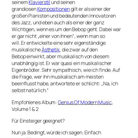
seinem
Klavierstil
und seinen
grandiosen
Kompositionen
gilt er als einer der
großen Pianisten und bedeutenden Innovatoren
des Jazz, und eben auch als einer der ganz
Wichtigen, wenn es um den Bebop geht. Dabei war
er gar nicht „einer von ihnen“, wenn man so
will. Er entwickelte eine sehr eigenständige
musikalische
Ästhetik
, die zwar auf den
Bebop einwirkt, aber musikalisch von diesem
unabhängig ist. Er war quasi ein musikalischer
Eigenbrödler. Sehr sympathisch, wie ich finde. Auf
die Frage, wer ihn musikalisch am meisten
beeinflusst habe, antwortete er schlicht: „Na, ich
selbst natürlich.“
Empfohlenes Album:
Genius Of Modern Music
,
Volume 1 & 2
Für Einsteiger geeignet?
Nun ja. Bedingt, würde ich sagen. Einfach