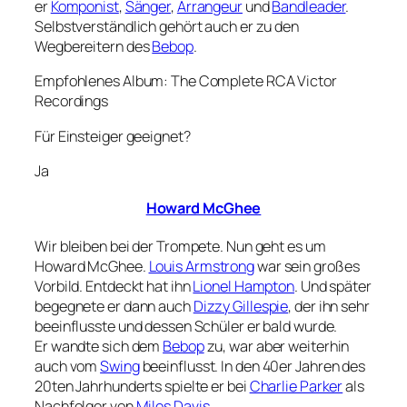
er
Komponist
,
Sänger
,
Arrangeur
und
Bandleader
.
Selbstverständlich gehört auch er zu den
Wegbereitern des
Bebop
.
Empfohlenes Album: The Complete RCA Victor
Recordings
Für Einsteiger geeignet?
Ja
Howard McGhee
Wir bleiben bei der Trompete. Nun geht es um
Howard McGhee.
Louis Armstrong
war sein großes
Vorbild. Entdeckt hat ihn
Lionel Hampton
. Und später
begegnete er dann auch
Dizzy Gillespie
, der ihn sehr
beeinflusste und dessen Schüler er bald wurde.
Er wandte sich dem
Bebop
zu, war aber weiterhin
auch vom
Swing
beeinflusst. In den 40er Jahren des
20ten Jahrhunderts spielte er bei
Charlie Parker
als
Nachfolger von
Miles Davis
.