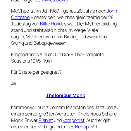
McGhee ist im Juli 1987 – genau 20 Jahre nach
John
Coltrane
– gestorben, welches gleichzeitig der 28.
Todestag von
Billie Holiday
war. Der Mythenbildung
stand und steht also nichts im Wege. Viele
sagen, McGhee wäre das Bindeglied zwischen
Swing und Bebop gewesen.
Empfohlenes Album: On Dial – The Complete
Sessions 1945–1947
Für Einsteiger geeignet?
Ja
Thelonious Monk
Kommen wir nun zu einem Pianisten des Jazz und zu
einem seiner größten Vertreter: Thelonious Sphere
Monk. Er war
Pianist
und
Komponist
. Auch er gilt
als einer der Mitbegründer des
Bebop
. Mit