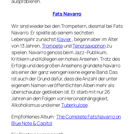
ausprobieren.
Fats Navarro
Wir sind wieder bei den Trompetern, diesmal bei Fats
Navarro. Er spielte ab seinem sechsten
Lebensjahr zunächst
Klavier
, begann aber im Alter
von 13 Jahren,
Trompete
und
Tenorsaxophon
zu
spielen. Navarro genoss beim Jazz-Publikum,
Kritikern und Kollegen ein hohes Ansehen. Trotz des
Erfolgs und des großen Ansehens gründete Navarro
als einer der ganz wenigen keine eigene Band. Das
ist auch der Grund dafür, dass die Anzahl der unter
eigenem Namen veröffentlichten Alben mehr als
überschaubar geblieben ist. Er starb mit nur 26
Jahren an den Folgen von Heroinabhängigkeit,
Alkoholismus und einer
Tuberkulose
.
Empfohlenes Album:
The Complete Fats Navarro on
Blue Note & Capitol