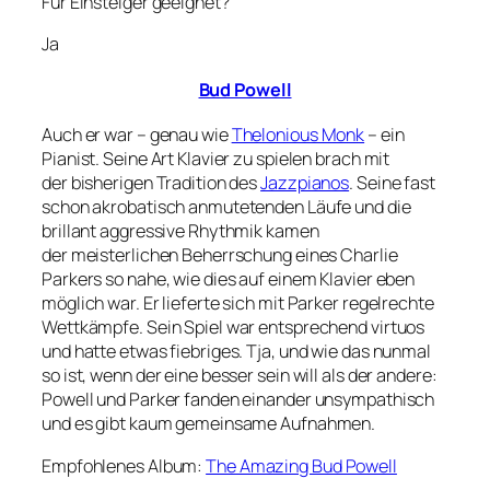
Für Einsteiger geeignet?
Ja
Bud Powell
Auch er war – genau wie
Thelonious Monk
– ein
Pianist. Seine Art Klavier zu spielen brach mit
der bisherigen Tradition des
Jazzpianos
. Seine fast
schon akrobatisch anmutetenden Läufe und die
brillant aggressive Rhythmik kamen
der meisterlichen Beherrschung eines Charlie
Parkers so nahe, wie dies auf einem Klavier eben
möglich war. Er lieferte sich mit Parker regelrechte
Wettkämpfe. Sein Spiel war entsprechend virtuos
und hatte etwas fiebriges. Tja, und wie das nunmal
so ist, wenn der eine besser sein will als der andere:
Powell und Parker fanden einander unsympathisch
und es gibt kaum gemeinsame Aufnahmen.
Empfohlenes Album:
The Amazing Bud Powell