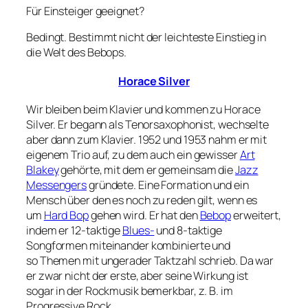
Für Einsteiger geeignet?
Bedingt. Bestimmt nicht der leichteste Einstieg in
die Welt des Bebops.
Horace Silver
Wir bleiben beim Klavier und kommen zu Horace
Silver. Er begann als Tenorsaxophonist, wechselte
aber dann zum Klavier. 1952 und 1953 nahm er mit
eigenem Trio auf, zu dem auch ein gewisser
Art
Blakey
gehörte, mit dem er gemeinsam die
Jazz
Messengers
gründete. Eine Formation und ein
Mensch über den es noch zu reden gilt, wenn es
um
Hard Bop
gehen wird. Er hat den
Bebop
erweitert,
indem er 12-taktige
Blues-
und 8-taktige
Songformen miteinander kombinierte und
so Themen mit ungerader Taktzahl schrieb. Da war
er zwar nicht der erste, aber seine Wirkung ist
sogar in der Rockmusik bemerkbar, z. B. im
Progressive Rock.