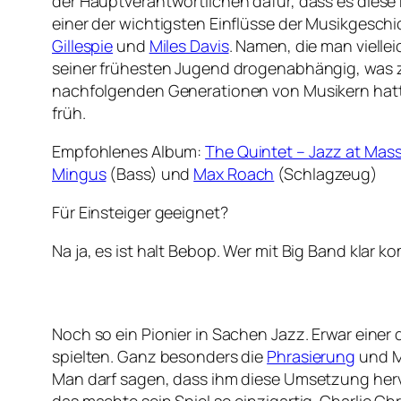
der Hauptverantwortlichen dafür, dass es diese R
einer der wichtigsten Einflüsse der Musikgesch
Gillespie
und
Miles Davis
. Namen, die man vielle
seiner frühesten Jugend drogenabhängig, was z
nachfolgenden Generationen von Musikern hatte,
früh.
Empfohlenes Album:
The Quintet – Jazz at Mass
Mingus
(Bass) und
Max Roach
(Schlagzeug)
Für Einsteiger geeignet?
Na ja, es ist halt Bebop. Wer mit Big Band klar k
Noch so ein Pionier in Sachen Jazz. Erwar einer
spielten. Ganz besonders die
Phrasierung
und Me
Man darf sagen, dass ihm diese Umsetzung hervo