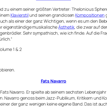
d zu einem seiner größten Vertreter: Thelonious Spher
seinem
Klavierstil
und seinen grandiosen
Kompositionen
g
h als einer der ganz Wichtigen, wenn es um den Bebop 
ehr eigenständige musikalische
Ästhetik
, die zwar auf d
igenbrödler. Sehr sympathisch, wie ich finde. Auf die Fr
rlich.“
Volume 1 & 2
obieren.
Fats Navarro
 Fats Navarro. Er spielte ab seinem sechsten Lebensjah
n. Navarro genoss beim Jazz-Publikum, Kritikern und Ko
iner der ganz wenigen keine eigene Band. Das ist auch 