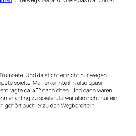
dman
unterwegs. Na ja, und wie das manchmal
 Trompete. Und da sticht er nicht nur wegen
pete spielte. Man erkannte ihn also quasi
ndern ragte ca. 45° nach oben. Und dann waren
 er anfing zu spielen. Er war also nicht nur ein
ich gehört auch er zu den Wegbereitern