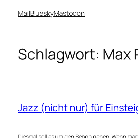
Zum
Mail
Bluesky
Mastodon
Inhalt
springen
Schlagwort:
Max 
Jazz (nicht nur) für Einste
Diesmal soll es um den Bebop gehen. Wenn man M