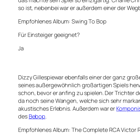
das machte sein Spiel so einzigartig. Charlie C
so ist, nebenbei war er außerdem einer der Wegb
Empfohlenes Album: Swing To Bop
Für Einsteiger geeignet?
Ja
Dizzy Gillespiewar ebenfalls einer der ganz gro
seines außergewöhnlich großartigen Spiels herv
schon, bevor er anfing zu spielen. Der Trichte
da noch seine Wangen, welche sich sehr markant 
akustisches Erlebnis. Außerdem war er
Komponi
des
Bebop
.
Empfohlenes Album: The Complete RCA Victor 