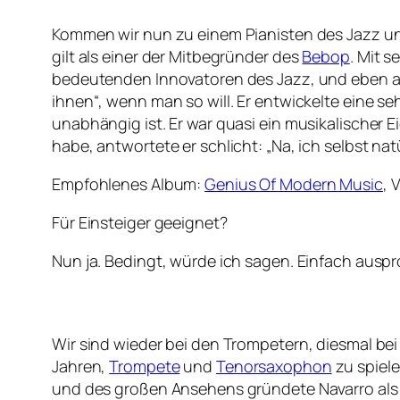
Kommen wir nun zu einem Pianisten des Jazz un
gilt als einer der Mitbegründer des
Bebop
. Mit 
bedeutenden Innovatoren des Jazz, und eben auc
ihnen“, wenn man so will. Er entwickelte eine s
unabhängig ist. Er war quasi ein musikalischer E
habe, antwortete er schlicht: „Na, ich selbst natü
Empfohlenes Album:
Genius Of Modern Music
, 
Für Einsteiger geeignet?
Nun ja. Bedingt, würde ich sagen. Einfach auspr
Wir sind wieder bei den Trompetern, diesmal bei
Jahren,
Trompete
und
Tenorsaxophon
zu spiele
und des großen Ansehens gründete Navarro als e