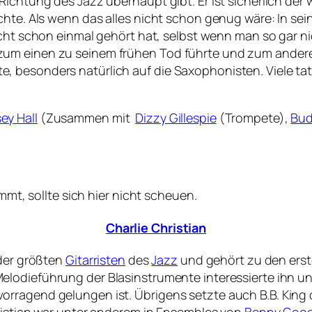
ichtung des Jazz überhaupt gibt. Er ist sicherlich der 
ichte. Als wenn das alles nicht schon genug wäre: In s
icht schon einmal gehört hat, selbst wenn man so gar nic
um einen zu seinem frühen Tod führte und zum andere
 besonders natürlich auf die Saxophonisten. Viele tat
ey Hall
(Zusammen mit
Dizzy Gillespie
(Trompete),
Bud
ommt, sollte sich hier nicht scheuen.
Charlie Christian
 der größten
Gitarristen
des
Jazz
und gehört zu den ersten
lodieführung der Blasinstrumente interessierte ihn un
rragend gelungen ist. Übrigens setzte auch B.B. King d