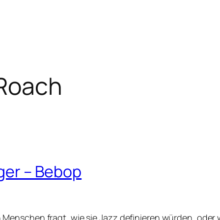
Roach
iger – Bebop
enschen fragt, wie sie Jazz definieren würden, oder w