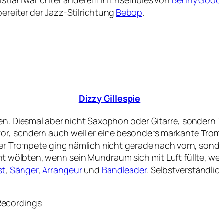
hristian war unter anderem in Ensembles von
Benny Goo
ereiter der Jazz-Stilrichtung
Bebop
.
Dizzy Gillespie
ßen. Diesmal aber nicht Saxophon oder Gitarre, sondern
or, sondern auch weil er eine besonders markante Trom
r der Trompete ging nämlich nicht gerade nach vorn, so
wölbten, wenn sein Mundraum sich mit Luft füllte, wenn
st
,
Sänger
,
Arrangeur
und
Bandleader
. Selbstverständl
Recordings