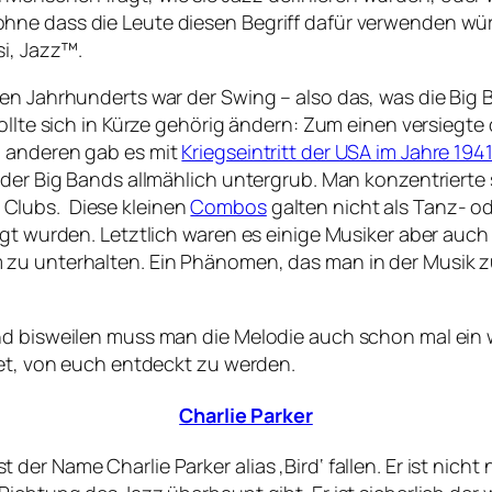
hne dass die Leute diesen Begriff dafür verwenden wür
si, Jazz™.
ten Jahrhunderts war der Swing – also das, was die Big
llte sich in Kürze gehörig ändern: Zum einen versiegte d
m anderen gab es mit
Kriegseintritt der USA im Jahre 194
 der Big Bands allmählich untergrub. Man konzentrierte 
Clubs. Diese kleinen
Combos
galten nicht als Tanz- 
t wurden. Letztlich waren es einige Musiker aber auch sc
m zu unterhalten. Ein Phänomen, das man in der Musik
nd bisweilen muss man die Melodie auch schon mal ein 
tet, von euch entdeckt zu werden.
Charlie Parker
r Name Charlie Parker alias ‚Bird‘ fallen. Er ist nicht 