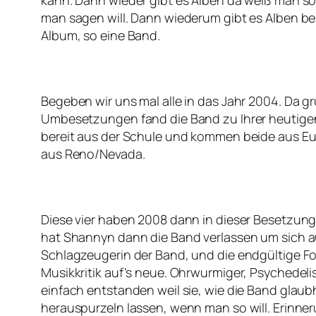
kann. Dann wieder gibt es Alben da weiß man so
man sagen will. Dann wiederum gibt es Alben bei
Album, so eine Band.
Begeben wir uns mal alle in das Jahr 2004. Da 
Umbesetzungen fand die Band zu Ihrer heutigen
bereit aus der Schule und kommen beide aus 
aus Reno/Nevada.
Diese vier haben 2008 dann in dieser Besetzun
hat Shannyn dann die Band verlassen um sich auf 
Schlagzeugerin der Band, und die endgültige 
Musikkritik auf’s neue. Ohrwurmiger, Psychedel
einfach entstanden weil sie, wie die Band glau
herauspurzeln lassen, wenn man so will. Erinn