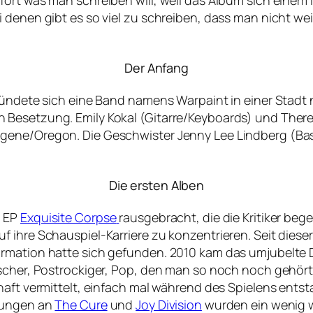
fort was man schreiben will, weil das Album sich einem
 denen gibt es so viel zu schreiben, dass man nicht wei
Der Anfang
gründete sich eine Band namens Warpaint in einer Stad
 Besetzung. Emily Kokal (Gitarre/Keyboards) und Ther
Eugene/Oregon. Die Geschwister Jenny Lee Lindberg 
Die ersten Alben
g EP
Exquisite Corpse
rausgebracht, die die Kritiker be
ihre Schauspiel-Karriere zu konzentrieren. Seit dieser Z
Formation hatte sich gefunden. 2010 kam das umjubelt
ischer, Postrockiger, Pop, den man so noch noch gehört
bhaft vermittelt, einfach mal während des Spielens ent
erungen an
The Cure
und
Joy Division
wurden ein wenig w