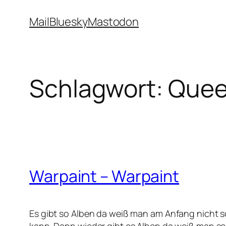
Zum
Mail
Bluesky
Mastodon
Inhalt
springen
Schlagwort:
Quee
Warpaint – Warpaint
Es gibt so Alben da weiß man am Anfang nicht so