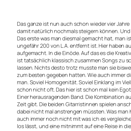
Das ganze ist nun auch schon wieder vier Jahre
damit natürlich nochmals steigern können. Und 
Das erste was man diesmal gemacht hat, man i
ungefähr 200 von L.A. entfernt ist. Hier haben 
aufgemacht. In die Einöde. Auf das es die Krea
ist tatsächlich klassisch zusammen Songs zu 
lassen. Nichts desto trotz musste man sie biswe
zum besten gegeben hatten. Wie auch immer dies
man. Soviel Homogenität. Soviel Einklang im Vi
schon nicht oft. Das hier ist schon mal kein Ego
Einer herausragenden Band. Die Kombination aus
Zeit gibt. Die beiden Gitarristinnen spielen an
dabei nicht mal anstrengen müssten. Was man h
auch immer noch nicht mit was ich es vergleiche
los lässt, und eine mitnimmt auf eine Reise in 