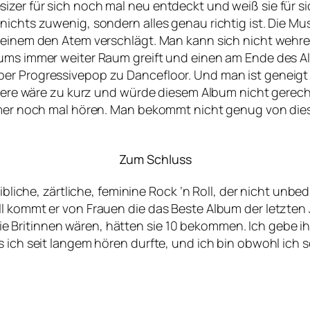
zer für sich noch mal neu entdeckt und weiß sie für si
chts zuwenig, sondern alles genau richtig ist. Die Musik
s einem den Atem verschlägt. Man kann sich nicht wehr
bums immer weiter Raum greift und einen am Ende des Al
ber Progressivepop zu Dancefloor. Und man ist geneig
andere wäre zu kurz und würde diesem Album nicht gerech
 immer noch mal hören. Man bekommt nicht genug von di
Zum Schluss
weibliche, zärtliche, feminine Rock ’n Roll, der nicht u
ll kommt er von Frauen die das Beste Album der letzten
 Britinnen wären, hätten sie 10 bekommen. Ich gebe i
s ich seit langem hören durfte, und ich bin obwohl ich 