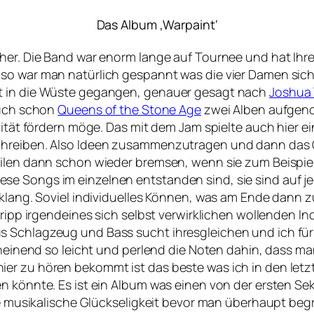
Das Album ‚Warpaint‘
 her. Die Band war enorm lange auf Tournee und hat Ih
so war man natürlich gespannt was die vier Damen sich
st in die Wüste gegangen, genauer gesagt nach
Joshua 
auch schon
Queens of the Stone Age
zwei Alben aufgeno
tivität fördern möge. Das mit dem Jam spielte auch hie
schreiben. Also Ideen zusammenzutragen und dann da
ilen dann schon wieder bremsen, wenn sie zum Beispiel 
e Songs im einzelnen entstanden sind, sie sind auf je
elklang. Soviel individuelles Können, was am Ende dann
tripp irgendeines sich selbst verwirklichen wollenden In
 Schlagzeug und Bass sucht ihresgleichen und ich für m
scheinend so leicht und perlend die Noten dahin, dass m
ier zu hören bekommt ist das beste was ich in den let
n könnte. Es ist ein Album was einen von der ersten Se
die musikalische Glückseligkeit bevor man überhaupt be