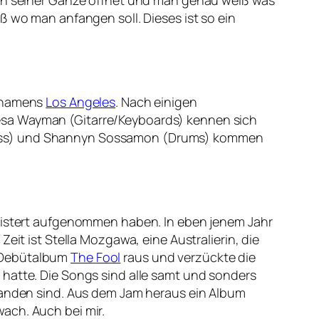
 in seiner Gänze öffnet und man genau weiß was
ß wo man anfangen soll. Dieses ist so ein
t namens
Los Angeles
. Nach einigen
esa Wayman (Gitarre/Keyboards) kennen sich
(Bass) und Shannyn Sossamon (Drums) kommen
geistert aufgenommen haben. In eben jenem Jahr
eit ist Stella Mozgawa, eine Australierin, die
e Debütalbum
The
Fool
raus und verzückte die
 hatte. Die Songs sind alle samt und sonders
standen sind. Aus dem Jam heraus ein Album
ach. Auch bei mir.