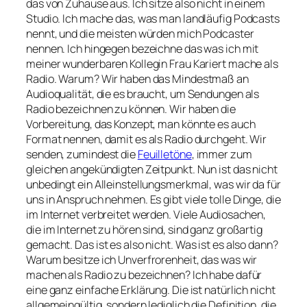
das von Zuhause aus. Ich sitze also nicht in einem
Studio. Ich mache das, was man landläufig Podcasts
nennt, und die meisten würden mich Podcaster
nennen. Ich hingegen bezeichne das was ich mit
meiner wunderbaren Kollegin Frau Kariert mache als
Radio. Warum? Wir haben das Mindestmaß an
Audioqualität, die es braucht, um Sendungen als
Radio bezeichnen zu können. Wir haben die
Vorbereitung, das Konzept, man könnte es auch
Format nennen, damit es als Radio durchgeht. Wir
senden, zumindest die
Feuilletöne
, immer zum
gleichen angekündigten Zeitpunkt. Nun ist das nicht
unbedingt ein Alleinstellungsmerkmal, was wir da für
uns in Anspruch nehmen. Es gibt viele tolle Dinge, die
im Internet verbreitet werden. Viele Audiosachen,
die im Internet zu hören sind, sind ganz großartig
gemacht. Das ist es also nicht. Was ist es also dann?
Warum besitze ich Unverfrorenheit, das was wir
machen als Radio zu bezeichnen? Ich habe dafür
eine ganz einfache Erklärung. Die ist natürlich nicht
allgemeingültig, sondern lediglich die Definition, die