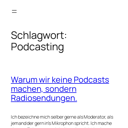
Zum
Inhalt
springen
Schlagwort:
Podcasting
Warum wir keine Podcasts
machen, sondern
Radiosendungen.
Ich bezeichne mich selber gerne als Moderator, als
jemand der gern in’s Mikrophon spricht. Ich mache