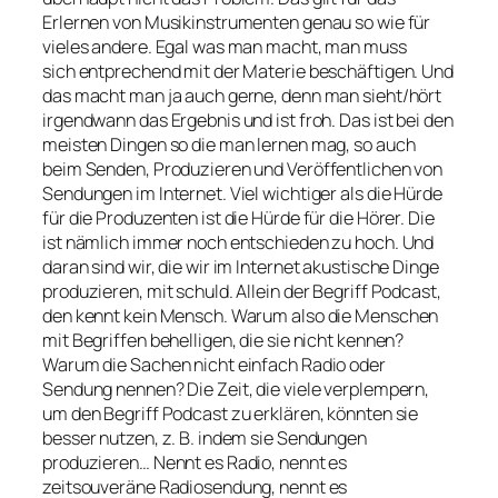
Erlernen von Musikinstrumenten genau so wie für
vieles andere. Egal was man macht, man muss
sich entprechend mit der Materie beschäftigen. Und
das macht man ja auch gerne, denn man sieht/hört
irgendwann das Ergebnis und ist froh. Das ist bei den
meisten Dingen so die man lernen mag, so auch
beim Senden, Produzieren und Veröffentlichen von
Sendungen im Internet. Viel wichtiger als die Hürde
für die Produzenten ist die Hürde für die Hörer. Die
ist nämlich immer noch entschieden zu hoch. Und
daran sind wir, die wir im Internet akustische Dinge
produzieren, mit schuld. Allein der Begriff Podcast,
den kennt kein Mensch. Warum also die Menschen
mit Begriffen behelligen, die sie nicht kennen?
Warum die Sachen nicht einfach Radio oder
Sendung nennen? Die Zeit, die viele verplempern,
um den Begriff Podcast zu erklären, könnten sie
besser nutzen, z. B. indem sie Sendungen
produzieren… Nennt es Radio, nennt es
zeitsouveräne Radiosendung, nennt es