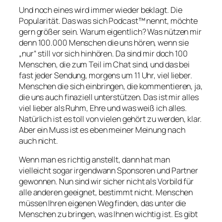
Und noch eines wird immer wieder beklagt. Die
Popularität. Das was sich Podcast™ nennt, möchte
gern größer sein. Warum eigentlich? Was nützen mir
denn 100.000 Menschen die uns hören, wenn sie
„nur“ still vor sich hinhören. Da sind mir doch 100
Menschen, die zum Teil im Chat sind, und das bei
fast jeder Sendung, morgens um 11 Uhr, viel lieber.
Menschen die sich einbringen, die kommentieren, ja,
die uns auch finaziell unterstützen. Das ist mir alles
viel lieber als Ruhm, Ehre und was weiß ich alles.
Natürlich ist es toll von vielen gehört zu werden, klar.
Aber ein Muss ist es eben meiner Meinung nach
auch nicht.
Wenn man es richtig anstellt, dann hat man
vielleicht sogar irgendwann Sponsoren und Partner
gewonnen. Nun sind wir sicher nicht als Vorbild für
alle anderen geeignet, bestimmt nicht. Menschen
müssen Ihren eigenen Weg finden, das unter die
Menschen zu bringen, was Ihnen wichtig ist. Es gibt