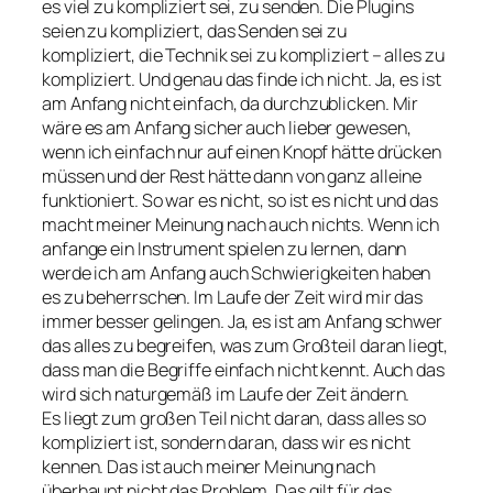
es viel zu kompliziert sei, zu senden. Die Plugins
seien zu kompliziert, das Senden sei zu
kompliziert, die Technik sei zu kompliziert – alles zu
kompliziert. Und genau das finde ich nicht. Ja, es ist
am Anfang nicht einfach, da durchzublicken. Mir
wäre es am Anfang sicher auch lieber gewesen,
wenn ich einfach nur auf einen Knopf hätte drücken
müssen und der Rest hätte dann von ganz alleine
funktioniert. So war es nicht, so ist es nicht und das
macht meiner Meinung nach auch nichts. Wenn ich
anfange ein Instrument spielen zu lernen, dann
werde ich am Anfang auch Schwierigkeiten haben
es zu beherrschen. Im Laufe der Zeit wird mir das
immer besser gelingen. Ja, es ist am Anfang schwer
das alles zu begreifen, was zum Großteil daran liegt,
dass man die Begriffe einfach nicht kennt. Auch das
wird sich naturgemäß im Laufe der Zeit ändern.
Es liegt zum großen Teil nicht daran, dass alles so
kompliziert ist, sondern daran, dass wir es nicht
kennen. Das ist auch meiner Meinung nach
überhaupt nicht das Problem. Das gilt für das