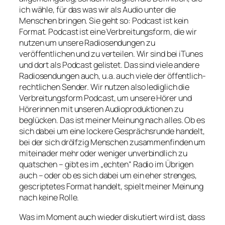
ich wähle, für das was wir als Audio unter die
Menschen bringen. Sie geht so: Podcast ist kein
Format. Podcast ist eine Verbreitungsform, die wir
nutzen um unsere Radiosendungen zu
veröffentlichen und zu verteilen. Wir sind bei iTunes
und dort als Podcast gelistet. Das sind viele andere
Radiosendungen auch, u.a. auch viele der öffentlich-
rechtlichen Sender. Wir nutzen also lediglich die
Verbreitungsform Podcast, um unsere Hörer und
Hörerinnen mit unseren Audioproduktionen zu
beglücken. Das ist meiner Meinung nach alles. Ob es
sich dabei um eine lockere Gesprächsrunde handelt,
bei der sich drölfzig Menschen zusammenfinden um
miteinader mehr oder weniger unverbindlich zu
quatschen – gibt es im „echten“ Radio im Übrigen
auch – oder ob es sich dabei um ein eher strenges,
gescriptetes Format handelt, spielt meiner Meinung
nach keine Rolle.
Was im Moment auch wieder diskutiert wird ist, dass