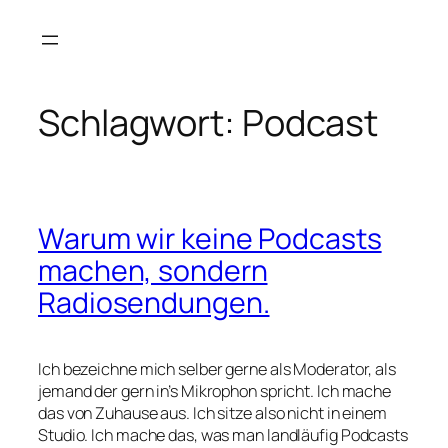
Zum
Inhalt
springen
Schlagwort:
Podcast
Warum wir keine Podcasts
machen, sondern
Radiosendungen.
Ich bezeichne mich selber gerne als Moderator, als
jemand der gern in’s Mikrophon spricht. Ich mache
das von Zuhause aus. Ich sitze also nicht in einem
Studio. Ich mache das, was man landläufig Podcasts