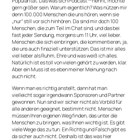
Popularität. Das was sich Podcast™ nennt, möchte
gern größer sein. Warum eigentlich? Was nützen mir
denn 100.000 Menschen die uns hören, wenn sie
„nur“ still vor sich hinhören. Da sind mir doch 100
Menschen, die zum Teil im Chat sind, und das bei
fast jeder Sendung, morgens um 11 Uhr, viel lieber.
Menschen die sich einbringen, die kommentieren, ja,
die uns auch finaziell unterstützen. Das ist mir alles
viel lieber als Ruhm, Ehre und was weiß ich alles.
Natürlich ist es toll von vielen gehört zu werden, klar.
Aber ein Muss ist es eben meiner Meinung nach
auch nicht.
Wenn man es richtig anstellt, dann hat man
vielleicht sogar irgendwann Sponsoren und Partner
gewonnen. Nun sind wir sicher nicht als Vorbild für
alle anderen geeignet, bestimmt nicht. Menschen
müssen Ihren eigenen Weg finden, das unter die
Menschen zu bringen, was Ihnen wichtig ist. Es gibt
viele Wege das zu tun. Ein Richtig und Falsch gibt es
da sicher auch nicht. Deshalb ist das was hier