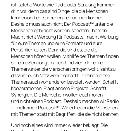
ist, solche Worte wie Radio oder Sendung kommen
drin vor, denn das sind Dinge, die die Menschen
kennen und entsprechend einordnen können.
Deshalb muss auch nicht Der Podcast™ unter die
Menschen gebracht werden, sondern Themen.
Macht nicht Werbung für Podcasts, macht Werbung
für eure Themen und eure Formate und eure
Persönlichkeiten. Denn die sind es, die die
Menschen hören wollen. Mithilfe der Themen finden
sie eure Sendungen auch. Und wenn Ihr eure
Themen unter die Menschen bringen wollt, seht zu,
dass ihr euch Netzwerke schafft, in denen diese
Themen auch von anderen bespielt werden. Schafft
Kooperationen. Fragt andere Projekte. Schafft
Synergien. Die Menschen wollen euch hören
und nicht einen Podcast. Deshalb machen wir Radio
– und keinen Podcast™. Wir erfreuen die Menschen
mit Themen statt mit Begriffen, die sie nicht kennen.
Und noch eines wird immer wieder beklagt. Die