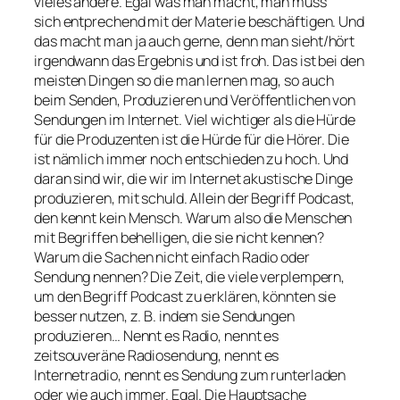
vieles andere. Egal was man macht, man muss
sich entprechend mit der Materie beschäftigen. Und
das macht man ja auch gerne, denn man sieht/hört
irgendwann das Ergebnis und ist froh. Das ist bei den
meisten Dingen so die man lernen mag, so auch
beim Senden, Produzieren und Veröffentlichen von
Sendungen im Internet. Viel wichtiger als die Hürde
für die Produzenten ist die Hürde für die Hörer. Die
ist nämlich immer noch entschieden zu hoch. Und
daran sind wir, die wir im Internet akustische Dinge
produzieren, mit schuld. Allein der Begriff Podcast,
den kennt kein Mensch. Warum also die Menschen
mit Begriffen behelligen, die sie nicht kennen?
Warum die Sachen nicht einfach Radio oder
Sendung nennen? Die Zeit, die viele verplempern,
um den Begriff Podcast zu erklären, könnten sie
besser nutzen, z. B. indem sie Sendungen
produzieren… Nennt es Radio, nennt es
zeitsouveräne Radiosendung, nennt es
Internetradio, nennt es Sendung zum runterladen
oder wie auch immer. Egal. Die Hauptsache