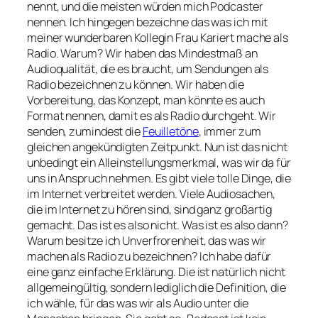
nennt, und die meisten würden mich Podcaster
nennen. Ich hingegen bezeichne das was ich mit
meiner wunderbaren Kollegin Frau Kariert mache als
Radio. Warum? Wir haben das Mindestmaß an
Audioqualität, die es braucht, um Sendungen als
Radio bezeichnen zu können. Wir haben die
Vorbereitung, das Konzept, man könnte es auch
Format nennen, damit es als Radio durchgeht. Wir
senden, zumindest die
Feuilletöne
, immer zum
gleichen angekündigten Zeitpunkt. Nun ist das nicht
unbedingt ein Alleinstellungsmerkmal, was wir da für
uns in Anspruch nehmen. Es gibt viele tolle Dinge, die
im Internet verbreitet werden. Viele Audiosachen,
die im Internet zu hören sind, sind ganz großartig
gemacht. Das ist es also nicht. Was ist es also dann?
Warum besitze ich Unverfrorenheit, das was wir
machen als Radio zu bezeichnen? Ich habe dafür
eine ganz einfache Erklärung. Die ist natürlich nicht
allgemeingültig, sondern lediglich die Definition, die
ich wähle, für das was wir als Audio unter die