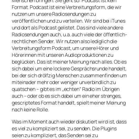
Menschen bringen. Sie geht so: Podcast ist kein
Format. Podcast ist eine Verbreitungsform, die wir
nutzen um unsere Radiosendungen zu
veröffentlichen und zu verteilen. Wir sind bei iTunes
und dort als Podcast gelistet. Das sind viele andere
Radiosendungen auch, u.a. auch viele der öffentlich-
rechtlichen Sender. Wir nutzen also lediglich die
Verbreitungsform Podcast, um unsere Hörer und
Hörerinnen mit unseren Audioproduktionen zu
beglücken. Das ist meiner Meinung nach alles. Ob es
sich dabei um eine lockere Gesprächsrunde handelt,
bei der sich drölfzig Menschen zusammenfinden um
miteinader mehr oder weniger unverbindlich zu
quatschen – gibt es im „echten“ Radio im Übrigen
auch – oder ob es sich dabei um ein eher strenges,
gescriptetes Format handelt, spielt meiner Meinung
nach keine Rolle.
Was im Moment auch wieder diskutiert wird ist, dass
es viel zu kompliziert sei, zu senden. Die Plugins
seien zu kompliziert, das Senden sei zu