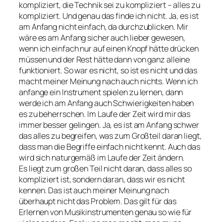
kompliziert, die Technik sei zu kompliziert – alles zu
kompliziert. Und genau das finde ich nicht. Ja, es ist
am Anfang nicht einfach, da durchzublicken. Mir
wäre es am Anfang sicher auch lieber gewesen,
wenn ich einfach nur auf einen Knopf hätte drücken
müssen und der Rest hätte dann von ganz alleine
funktioniert. So war es nicht, so ist es nicht und das
macht meiner Meinung nach auch nichts. Wenn ich
anfange ein Instrument spielen zu lernen, dann
werde ich am Anfang auch Schwierigkeiten haben
es zu beherrschen. Im Laufe der Zeit wird mir das
immer besser gelingen. Ja, es ist am Anfang schwer
das alles zu begreifen, was zum Großteil daran liegt,
dass man die Begriffe einfach nicht kennt. Auch das
wird sich naturgemäß im Laufe der Zeit ändern.
Es liegt zum großen Teil nicht daran, dass alles so
kompliziert ist, sondern daran, dass wir es nicht
kennen. Das ist auch meiner Meinung nach
überhaupt nicht das Problem. Das gilt für das
Erlernen von Musikinstrumenten genau so wie für