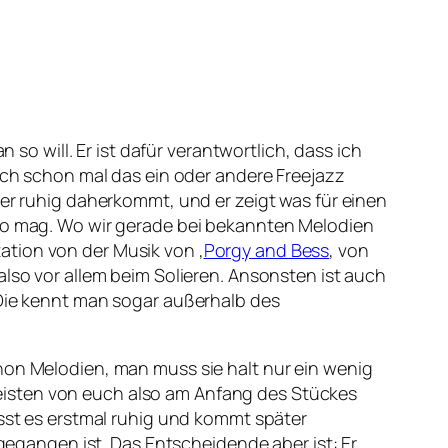
 will. Er ist dafür verantwortlich, dass ich
auch schon mal das ein oder andere Freejazz
er ruhig daherkommt, und er zeigt was für einen
 so mag. Wo wir gerade bei bekannten Melodien
ation von der Musik von ‚
Porgy and Bess
‚ von
 also vor allem beim Solieren. Ansonsten ist auch
Die kennt man sogar außerhalb des
chon Melodien, man muss sie halt nur ein wenig
eisten von euch also am Anfang des Stückes
asst es erstmal ruhig und kommt später
ngegangen ist. Das Entscheidende aber ist: Er