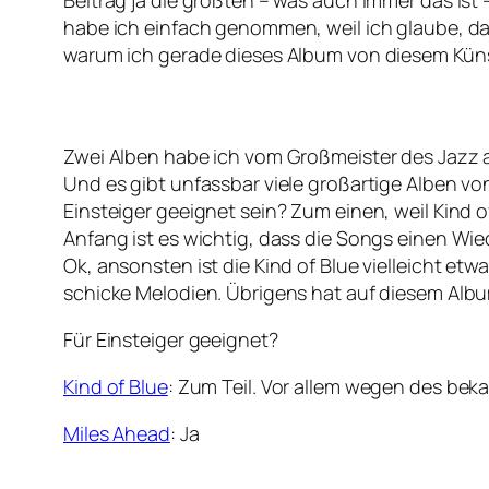
Beitrag ja die größten – was auch immer das ist 
habe ich einfach genommen, weil ich glaube, das
warum ich gerade dieses Album von diesem Künst
Zwei Alben habe ich vom Großmeister des Jazz 
Und es gibt unfassbar viele großartige Alben v
Einsteiger geeignet sein? Zum einen, weil Kind o
Anfang ist es wichtig, dass die Songs einen Wi
Ok, ansonsten ist die Kind of Blue vielleicht e
schicke Melodien. Übrigens hat auf diesem Albu
Für Einsteiger geeignet?
Kind of Blue
: Zum Teil. Vor allem wegen des be
Miles Ahead
: Ja