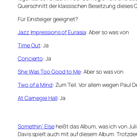
Querschnitt der klassischen Besetzung dieses Q
Für Einsteiger geeignet?
Jazz Impressions of Eurasia
: Aber so was von
Time Out
: Ja
Concierto
: Ja
She Was Too Good to Me
: Aber so was von
Two of a Mind
: Zum Teil. Vor allem wegen Paul
At Carnegie Hall
: Ja
Somethin‘ Else
heißt das Album, was ich von Jul
Davis spielt auch mit auf diesem Album. Trotzd