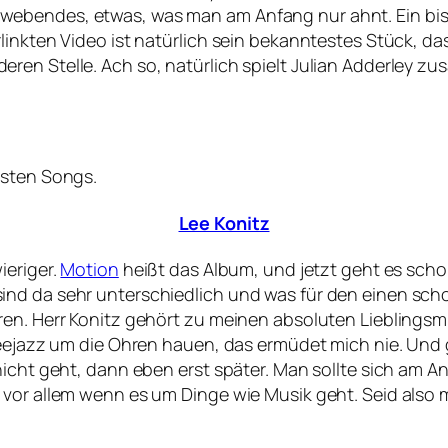
webendes, etwas, was man am Anfang nur ahnt. Ein bi
linkten Video ist natürlich sein bekanntestes Stück, da
ren Stelle. Ach so, natürlich spielt Julian Adderley 
rsten Songs.
Lee Konitz
ieriger.
Motion
heißt das Album, und jetzt geht es schon
d da sehr unterschiedlich und was für den einen schon z
en. Herr Konitz gehört zu meinen absoluten Lieblingsmus
reejazz um die Ohren hauen, das ermüdet mich nie. Und g
nicht geht, dann eben erst später. Man sollte sich am A
vor allem wenn es um Dinge wie Musik geht. Seid also m