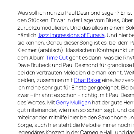
Was soll ich nun zu Paul Desmond sagen? Er ist 
den Stücken. Er war in der Lage vom Blues, üb
zurückzumodulieren. Und das alles in einem Sol
nämlich
Jazz Impressions of Eurasia
. Und hier 
sie können. Genau dieser Song ist es, bei dem
Klezmer (arabisch), klassischem Kontrapunkt u
dem Album
Time Out
geht es dann, was die Rhy
Dave Brubeck und Paul Desmond für grandiose Me
bei den vertrauten Melodien die man kennt. Weit
beiden, zusammen mit
Chat Baker
eine Jazzver
ich meine sehr gut für Einsteiger geeignet. Ble
zwar – ihr ahnt es schon – richtig, mit Paul Des
des Wortes. Mit
Gerry Mulligan
hat der gute Her
gut miteinander, wie man so schön sagt, und da
miteinander, mithilfe ihrer beiden Saxophone u
Sorge, auch hier steht die Melodie immer noch 
legendäres Konzert in der Carnegie Hall, und da