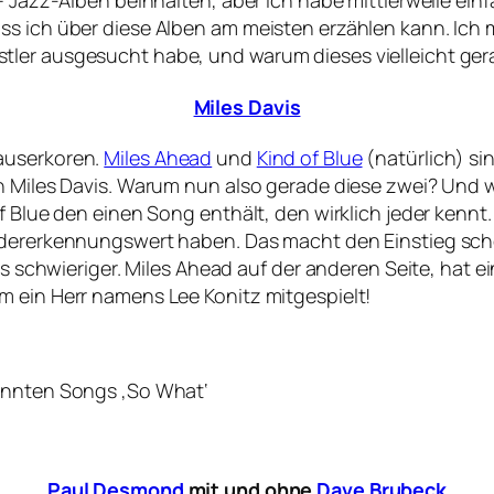
– Jazz-Alben beinhalten, aber ich habe mittlerweile ein
s ich über diese Alben am meisten erzählen kann. Ich m
ler ausgesucht habe, und warum dieses vielleicht gera
Miles Davis
auserkoren.
Miles Ahead
und
Kind of Blue
(natürlich) sin
on Miles Davis. Warum nun also gerade diese zwei? Und 
f Blue den einen Song enthält, den wirklich jeder kennt
edererkennungswert haben. Das macht den Einstieg schon
twas schwieriger. Miles Ahead auf der anderen Seite, ha
m ein Herr namens Lee Konitz mitgespielt!
kannten Songs ‚So What‘
Paul Desmond
mit und ohne
Dave Brubeck