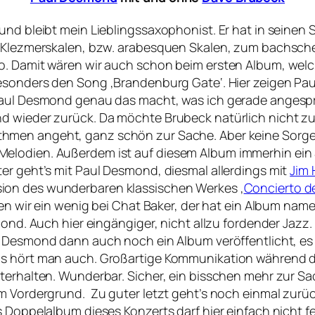
und bleibt mein Lieblingssaxophonist. Er hat in seinen 
er Klezmerskalen, bzw. arabesquen Skalen, zum bachsc
o. Damit wären wir auch schon beim ersten Album, welc
besonders den Song ‚Brandenburg Gate‘. Hier zeigen Pa
 Paul Desmond genau das macht, was ich gerade anges
nd wieder zurück. Da möchte Brubeck natürlich nicht z
thmen angeht, ganz schön zur Sache. Aber keine Sorge
lodien. Außerdem ist auf diesem Album immerhin ein So
er geht’s mit Paul Desmond, diesmal allerdings mit
Jim 
sion des wunderbaren klassischen Werkes ‚
Concierto d
iben wir ein wenig bei Chat Baker, der hat ein Album nam
mond. Auch hier eingängiger, nicht allzu fordender Jazz
r Desmond dann auch noch ein Album veröffentlicht, es
s hört man auch. Großartige Kommunikation während der 
nterhalten. Wunderbar. Sicher, ein bisschen mehr zur S
im Vordergrund. Zu guter letzt geht’s noch einmal zur
s Doppelalbum dieses Konzerts darf hier einfach nicht f