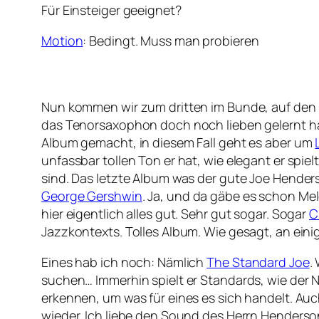
Für Einsteiger geeignet?
Motion
: Bedingt. Muss man probieren
Nun kommen wir zum dritten im Bunde, auf den i
das Tenorsaxophon doch noch lieben gelernt habe
Album gemacht, in diesem Fall geht es aber um
unfassbar tollen Ton er hat, wie elegant er sp
sind. Das letzte Album was der gute Joe Hender
George Gershwin
. Ja, und da gäbe es schon Mel
hier eigentlich alles gut. Sehr gut sogar. Sogar
C
Jazzkontexts. Tolles Album. Wie gesagt, an eini
Eines hab ich noch: Nämlich
The Standard Joe
.
suchen… Immerhin spielt er Standards, wie der
erkennen, um was für eines es sich handelt. Auc
wieder. Ich liebe den Sound des Herrn Henderson,