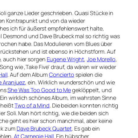
Soli ganze Lieder geschrieben. Quasi Stücke in
hen Kontrapunkt und von da wieder
hes ich für äußerst empfehlenswert halte,
ul Desmond und Dave Brubeck mal so richtig was
prochen habe. Das Modulieren vom Blues über
urückstehen und ist ebenso in Höchstform. Auf
, auch hier sorgen
Eugene Wright
,
Joe Morello
,
ng wie ‚Take Five‘ drauf, da wären wir wieder
Hall
. Auf dem Album
Concierto
spielen die
e Aranjuez
‚ ein. Wirklich wunderschön und wie
ens
She Was Too Good to Me
geklöppelt, und
. Ein wirklich schönes Album, im wahrsten Sinne
 heißt
Two of a Mind
. Die beiden konnten richtig
Soli. Man hört richtig, wie die beiden sich
ache geht es hier schon manchmal, aber keine
ück zum
Dave Brubeck Quartet
. Es gab ein
ehlen.
At Carnegie Hall
. Ein hübscher