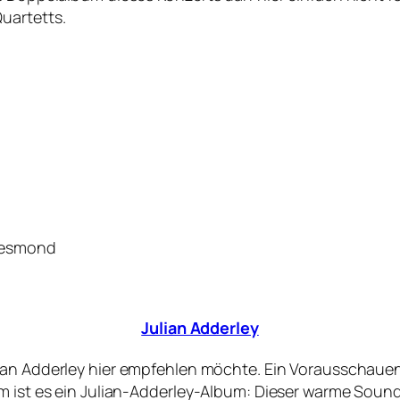
uartetts.
 Desmond
Julian Adderley
ian Adderley hier empfehlen möchte. Ein Vorausschauen 
em ist es ein Julian-Adderley-Album: Dieser warme Soun