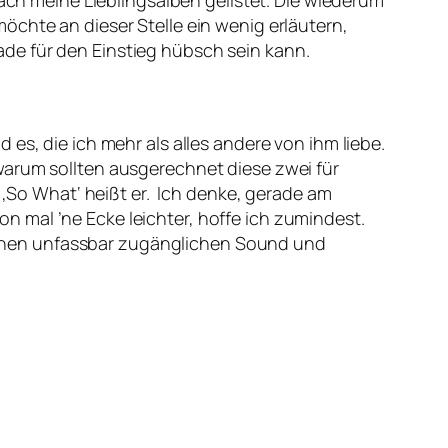
fach meine Lieblingsalben gelistet. Die wiederum
öchte an dieser Stelle ein wenig erläutern,
de für den Einstieg hübsch sein kann.
d es, die ich mehr als alles andere von ihm liebe.
warum sollten ausgerechnet diese zwei für
. ‚So What‘ heißt er. Ich denke, gerade am
 mal ’ne Ecke leichter, hoffe ich zumindest.
t einen unfassbar zugänglichen Sound und