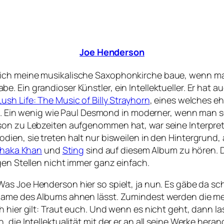
Joe Henderson
ch meine musikalische Saxophonkirche baue, wenn man so
. Ein grandioser Künstler, ein Intellektueller. Er hat 
Lush Life: The Music of Billy Strayhorn
, eines welches eh
ielt. Ein wenig wie Paul Desmond in moderner, wenn man
son zu Lebzeiten aufgenommen hat, war seine Interpret
odien, sie treten halt nur bisweilen in den Hintergrund,
haka Khan
und
Sting
sind auf diesem Album zu hören. 
gen Stellen nicht immer ganz einfach.
 Was Joe Henderson hier so spielt, ja nun. Es gäbe da s
 Name des Albums ahnen lässt. Zumindest werden die m
h hier gilt: Traut euch. Und wenn es nicht geht, dann l
 die Intellektualität mit der er an all seine Werke hera