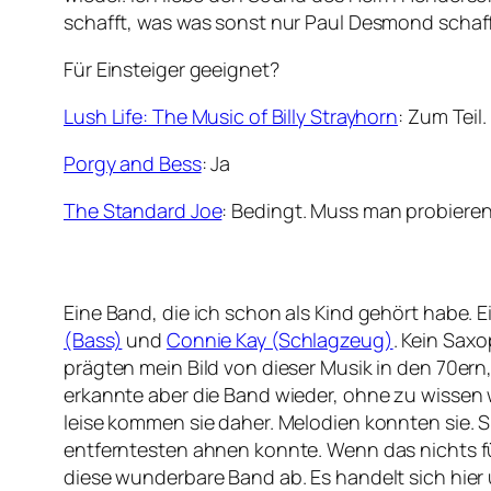
schafft, was was sonst nur Paul Desmond schaff
Für Einsteiger geeignet?
Lush Life: The Music of Billy Strayhorn
: Zum Teil
Porgy and Bess
: Ja
The Standard Joe
: Bedingt. Muss man probiere
Eine Band, die ich schon als Kind gehört habe. 
(Bass)
und
Connie Kay (Schlagzeug)
. Kein Sax
prägten mein Bild von dieser Musik in den 70ern, 
erkannte aber die Band wieder, ohne zu wissen 
leise kommen sie daher. Melodien konnten sie. S
entferntesten ahnen konnte. Wenn das nichts für
diese wunderbare Band ab. Es handelt sich hier