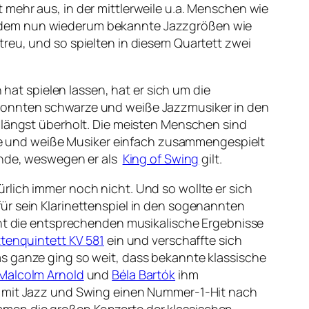
mehr aus, in der mittlerweile u.a. Menschen wie
dem nun wiederum bekannte Jazzgrößen wie
treu, und so spielten in diesem Quartett zwei
t spielen lassen, hat er sich um die
n konnten schwarze und weiße Jazzmusiker in den
s längst überholt. Die meisten Menschen sind
arze und weiße Musiker einfach zusammengespielt
ründe, weswegen er als
King of Swing
gilt.
rlich immer noch nicht. Und so wollte er sich
ür sein Klarinettenspiel in den sogenannten
icht die entsprechenden musikalische Ergebnisse
ttenquintett KV 581
ein und verschaffte sich
as ganze ging so weit, dass bekannte klassische
Malcolm Arnold
und
Béla Bartók
ihm
te mit Jazz und Swing einen Nummer-1-Hit nach