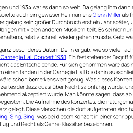
ngen und 1934 war es dann so weit. Da gelang ihm dann
pielte auch ein gewisser Herr namens
Glenn Miller
als f
r gelang sein großer Durchbruch erst ein Jahr später, 
brigen mit vielen anderen Musikern teilt. Es sei hier n
haltens, relativ schnell wieder gehen musste. Getz war
ganz besonderes Datum. Denn er gab, wie so viele nach
Carnegie Hall Concert 1938
. Ein feststehender Begriff
nicht das Entscheidende. Für sich genommen wäre das n
 einen fanden in der Carnegie Hall bis dahin ausschließ
in wäre schon bemerkenswert genug. Was dieses Konzert
onzertes der Jazz quasi über Nacht salonfähig wurde, 
mend akzeptiert wurde. Man könnte sagen, dass ab dem
u begeistern. Die Aufnahme des Konzertes, die naturgemäß
Herz gelegt. Diese Menschen die dort aufgetreten sind
ing, Sing, Sing
, was bei diesem Konzert in einer sehr 
 Fug und Recht als Genre-Klassiker bezeichnen.