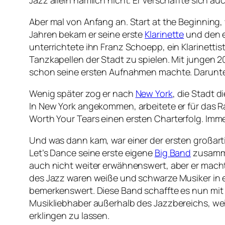
Jazz allein nämlich nicht. Er verschaffte sich 
Aber mal von Anfang an. Start at the Beginning
Jahren bekam er seine erste
Klarinette
und den e
unterrichtete ihn Franz Schoepp, ein Klarinettis
Tanzkapellen der Stadt zu spielen. Mit jungen 20
schon seine ersten Aufnahmen machte. Darunter
Wenig später zog er nach
New York
, die Stadt 
In New York angekommen, arbeitete er für das R
Worth Your Tears
einen ersten Charterfolg. Imme
Und was dann kam, war einer der ersten großart
Let’s Dance
seine erste eigene
Big Band
zusamme
auch nicht weiter erwähnenswert, aber er macht
des Jazz waren weiße und schwarze Musiker in ei
bemerkenswert. Diese Band schaffte es nun mit 
Musikliebhaber außerhalb des Jazzbereichs, we
erklingen zu lassen.