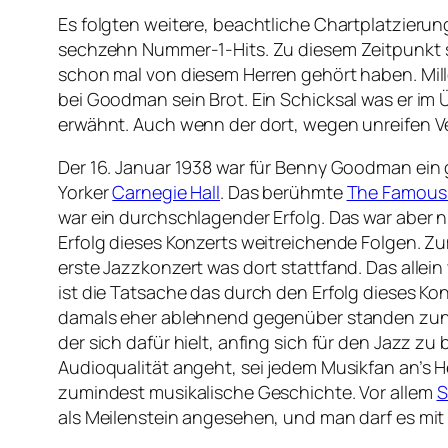
Es folgten weitere, beachtliche Chartplatzieru
sechzehn Nummer-1-Hits. Zu diesem Zeitpunkt s
schon mal von diesem Herren gehört haben. Mille
bei Goodman sein Brot. Ein Schicksal was er im Ü
erwähnt. Auch wenn der dort, wegen unreifen Ver
Der 16. Januar 1938 war für Benny Goodman ein 
Yorker
Carnegie Hall
. Das berühmte
The Famous 
war ein durchschlagender Erfolg. Das war aber 
Erfolg dieses Konzerts weitreichende Folgen. Zum
erste Jazzkonzert was dort stattfand. Das alle
ist die Tatsache das durch den Erfolg dieses K
damals eher ablehnend gegenüber standen zuneh
der sich dafür hielt, anfing sich für den Jazz z
Audioqualität angeht, sei jedem Musikfan an’s 
zumindest musikalische Geschichte. Vor allem
S
als Meilenstein angesehen, und man darf es mit