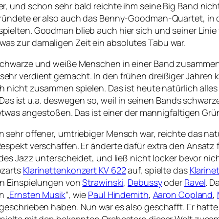
 und schon sehr bald reichte ihm seine Big Band nicht 
ründete er also auch das
Benny-Goodman-Quartet,
in 
spielten. Goodman blieb auch hier sich und seiner Linie 
s zur damaligen Zeit ein absolutes Tabu war.
schwarze und weiße Menschen in einer Band zusammen ha
 sehr verdient gemacht. In den frühen dreißiger Jahre
h nicht zusammen spielen. Das ist heute natürlich alle
s. Das ist u.a. deswegen so, weil in seinen Bands schw
, etwas angestoßen. Das ist einer der mannigfaltigen G
sehr offener, umtriebiger Mensch war, reichte das natü
spekt verschaffen. Er änderte dafür extra den Ansatz f
 des Jazz unterscheidet, und ließ nicht locker bevor n
ozarts
Klarinettenkonzert KV 622
auf, spielte das
Klarine
en Einspielungen von
Strawinski
,
Debussy
oder
Ravel
. D
n „
Ernsten Musik
“, wie
Paul Hindemith
,
Aaron Copland
,
 geschrieben haben. Nun war es also geschafft. Er hat