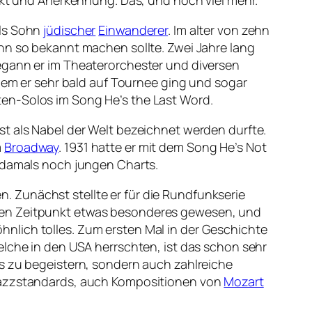
pekt und Anerkennung. Das, und noch viel mehr.
als Sohn
jüdischer
Einwanderer
. Im alter von zehn
hn so bekannt machen sollte. Zwei Jahre lang
begann er im Theaterorchester und diversen
dem er sehr bald auf Tournee ging und sogar
tten-Solos im Song
He’s the Last Word
.
st als Nabel der Welt bezeichnet werden durfte.
m
Broadway
. 1931 hatte er mit dem Song
He’s Not
r damals noch jungen Charts.
 Zunächst stellte er für die Rundfunkserie
gen Zeitpunkt etwas besonderes gewesen, und
nlich tolles. Zum ersten Mal in der Geschichte
elche in den USA herrschten, ist das schon sehr
ns zu begeistern, sondern auch zahlreiche
 Jazzstandards, auch Kompositionen von
Mozart