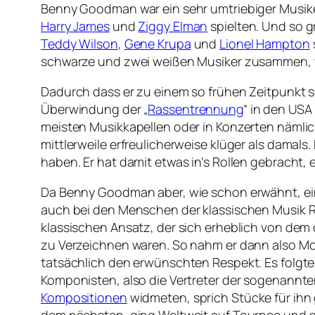
Benny Goodman war ein sehr umtriebiger Musiker,
Harry James
und
Ziggy Elman
spielten. Und so g
Teddy Wilson
,
Gene Krupa
und
Lionel Hampton
schwarze und zwei weißen Musiker zusammen, wa
Dadurch dass er zu einem so frühen Zeitpunkt 
Überwindung der „
Rassentrennung
“ in den USA
meisten Musikkapellen oder in Konzerten nämlic
mittlerweile erfreulicherweise klüger als damal
haben. Er hat damit etwas in’s Rollen gebracht
Da Benny Goodman aber, wie schon erwähnt, ein 
auch bei den Menschen der klassischen Musik Re
klassischen Ansatz, der sich erheblich von dem
zu Verzeichnen waren. So nahm er dann also M
tatsächlich den erwünschten Respekt. Es folgt
Komponisten, also die Vertreter der sogenannte
Kompositionen
widmeten, sprich Stücke für ihn