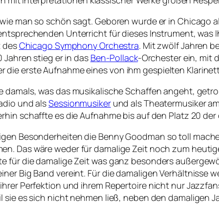
auch mit Interpretationen klassischer Werke großen Res
, wie man so schön sagt. Geboren wurde er in Chicago 
ntsprechenden Unterricht für dieses Instrument, was I
t des
Chicago Symphony Orchestra
. Mit zwölf Jahren 
 Jahren stieg er in das
Ben-Pollack
-Orchester ein, mit 
 die erste Aufnahme eines von ihm gespielten Klarine
die damals, was das musikalische Schaffen angeht, getro
adio und als
Sessionmusiker
und als Theatermusiker a
rhin schaffte es die Aufnahme bis auf den Platz 20 de
igen Besonderheiten die Benny Goodman so toll machen.
n. Das wäre weder für damalige Zeit noch zum heuti
e für die damalige Zeit was ganz besonders außergewöh
ner Big Band vereint. Für die damaligen Verhältnisse w
ihrer Perfektion und ihrem Repertoire nicht nur Jazzfa
il sie es sich nicht nehmen ließ, neben den damaligen