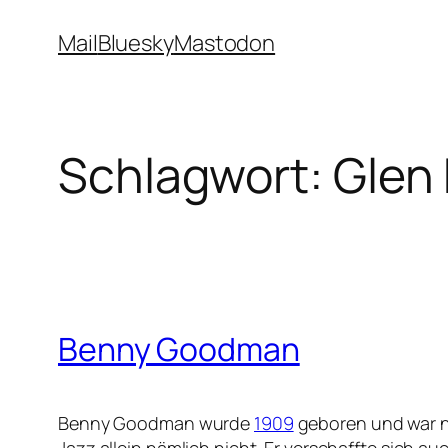
Zum
Mail
Bluesky
Mastodon
Inhalt
springen
Schlagwort:
Glen 
Benny Goodman
Benny Goodman wurde
1909
geboren und war n