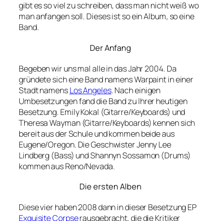
gibt es so viel zu schreiben, dass man nicht weiß wo
man anfangen soll. Dieses ist so ein Album, so eine
Band.
Der Anfang
Begeben wir uns mal alle in das Jahr 2004. Da
gründete sich eine Band namens Warpaint in einer
Stadt namens
Los Angeles
. Nach einigen
Umbesetzungen fand die Band zu Ihrer heutigen
Besetzung. Emily Kokal (Gitarre/Keyboards) und
Theresa Wayman (Gitarre/Keyboards) kennen sich
bereit aus der Schule und kommen beide aus
Eugene/Oregon. Die Geschwister Jenny Lee
Lindberg (Bass) und Shannyn Sossamon (Drums)
kommen aus Reno/Nevada.
Die ersten Alben
Diese vier haben 2008 dann in dieser Besetzung EP
Exquisite Corpse
rausgebracht, die die Kritiker