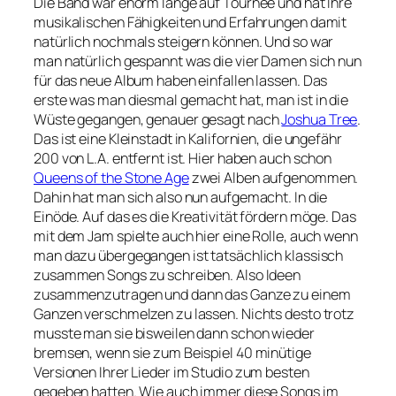
Die Band war enorm lange auf Tournee und hat Ihre
musikalischen Fähigkeiten und Erfahrungen damit
natürlich nochmals steigern können. Und so war
man natürlich gespannt was die vier Damen sich nun
für das neue Album haben einfallen lassen. Das
erste was man diesmal gemacht hat, man ist in die
Wüste gegangen, genauer gesagt nach
Joshua Tree
.
Das ist eine Kleinstadt in Kalifornien, die ungefähr
200 von L.A. entfernt ist. Hier haben auch schon
Queens of the Stone Age
zwei Alben aufgenommen.
Dahin hat man sich also nun aufgemacht. In die
Einöde. Auf das es die Kreativität fördern möge. Das
mit dem Jam spielte auch hier eine Rolle, auch wenn
man dazu übergegangen ist tatsächlich klassisch
zusammen Songs zu schreiben. Also Ideen
zusammenzutragen und dann das Ganze zu einem
Ganzen verschmelzen zu lassen. Nichts desto trotz
musste man sie bisweilen dann schon wieder
bremsen, wenn sie zum Beispiel 40 minütige
Versionen Ihrer Lieder im Studio zum besten
gegeben hatten. Wie auch immer diese Songs im