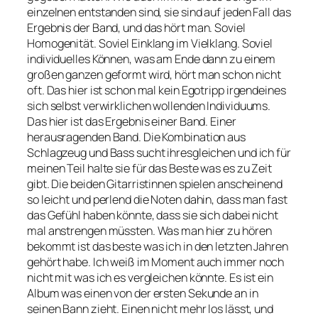
einzelnen entstanden sind, sie sind auf jeden Fall das
Ergebnis der Band, und das hört man. Soviel
Homogenität. Soviel Einklang im Vielklang. Soviel
individuelles Können, was am Ende dann zu einem
großen ganzen geformt wird, hört man schon nicht
oft. Das hier ist schon mal kein Egotripp irgendeines
sich selbst verwirklichen wollenden Individuums.
Das hier ist das Ergebnis einer Band. Einer
herausragenden Band. Die Kombination aus
Schlagzeug und Bass sucht ihresgleichen und ich für
meinen Teil halte sie für das Beste was es zu Zeit
gibt. Die beiden Gitarristinnen spielen anscheinend
so leicht und perlend die Noten dahin, dass man fast
das Gefühl haben könnte, dass sie sich dabei nicht
mal anstrengen müssten. Was man hier zu hören
bekommt ist das beste was ich in den letzten Jahren
gehört habe. Ich weiß im Moment auch immer noch
nicht mit was ich es vergleichen könnte. Es ist ein
Album was einen von der ersten Sekunde an in
seinen Bann zieht. Einen nicht mehr los lässt, und