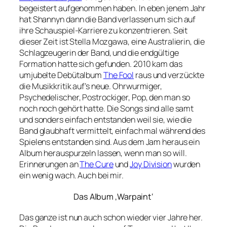
begeistert aufgenommen haben. In eben jenem Jahr
hat Shannyn dann die Band verlassen um sich auf
ihre Schauspiel-Karriere zu konzentrieren. Seit
dieser Zeit ist Stella Mozgawa, eine Australierin, die
Schlagzeugerin der Band, und die endgültige
Formation hatte sich gefunden. 2010 kam das
umjubelte Debütalbum
The
Fool
raus und verzückte
die Musikkritik auf’s neue. Ohrwurmiger,
Psychedelischer, Postrockiger, Pop, den man so
noch noch gehört hatte. Die Songs sind alle samt
und sonders einfach entstanden weil sie, wie die
Band glaubhaft vermittelt, einfach mal während des
Spielens entstanden sind. Aus dem Jam heraus ein
Album herauspurzeln lassen, wenn man so will.
Erinnerungen an
The Cure
und
Joy Division
wurden
ein wenig wach. Auch bei mir.
Das Album ‚Warpaint‘
Das ganze ist nun auch schon wieder vier Jahre her.