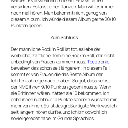
werden. Es lässt einen zuhören. Es lässt einen
versinken. Es lässt einen Tanzen. Man will es immer
noch mal hören. Man bekommt nicht genug von
diesem Album. Ich würde diesem Album gerne 20/10
Punkten geben.
Zum Schluss
Der männliche Rock ’n Roll ist tot, es lebe der
weibliche, zärtliche, feminine Rock ’n Roll, der nicht
unbedingt von Frauen kommen muss.
Tocotronic
beweisen das schon seit längerem. In diesem Fall
kommt er von Frauen die das Beste Album der
letzten Jahre gemacht haben. So gut, dass selbst
der NME ihnen 9/10 Punkten geben musste. Wenn
sie Britinnen wären, hätten sie 10 bekommen. Ich
gebe ihnen nicht nur 10 Punkte sondern wünsche mir
mehr von ihnen. Es ist das großartigste Werk was ich
seit langem hören durfte, und ich bin obwohl ich
soviel geredet habe im Grunde Sprachlos.