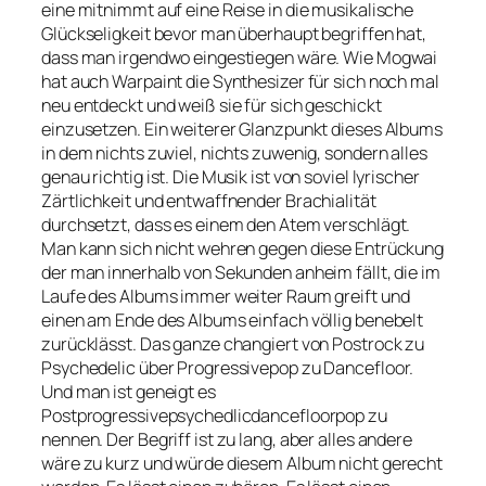
eine mitnimmt auf eine Reise in die musikalische
Glückseligkeit bevor man überhaupt begriffen hat,
dass man irgendwo eingestiegen wäre. Wie Mogwai
hat auch Warpaint die Synthesizer für sich noch mal
neu entdeckt und weiß sie für sich geschickt
einzusetzen. Ein weiterer Glanzpunkt dieses Albums
in dem nichts zuviel, nichts zuwenig, sondern alles
genau richtig ist. Die Musik ist von soviel lyrischer
Zärtlichkeit und entwaffnender Brachialität
durchsetzt, dass es einem den Atem verschlägt.
Man kann sich nicht wehren gegen diese Entrückung
der man innerhalb von Sekunden anheim fällt, die im
Laufe des Albums immer weiter Raum greift und
einen am Ende des Albums einfach völlig benebelt
zurücklässt. Das ganze changiert von Postrock zu
Psychedelic über Progressivepop zu Dancefloor.
Und man ist geneigt es
Postprogressivepsychedlicdancefloorpop zu
nennen. Der Begriff ist zu lang, aber alles andere
wäre zu kurz und würde diesem Album nicht gerecht