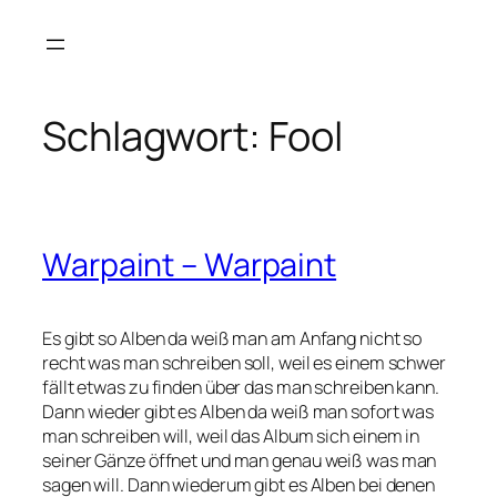
Zum
Inhalt
springen
Schlagwort:
Fool
Warpaint – Warpaint
Es gibt so Alben da weiß man am Anfang nicht so
recht was man schreiben soll, weil es einem schwer
fällt etwas zu finden über das man schreiben kann.
Dann wieder gibt es Alben da weiß man sofort was
man schreiben will, weil das Album sich einem in
seiner Gänze öffnet und man genau weiß was man
sagen will. Dann wiederum gibt es Alben bei denen