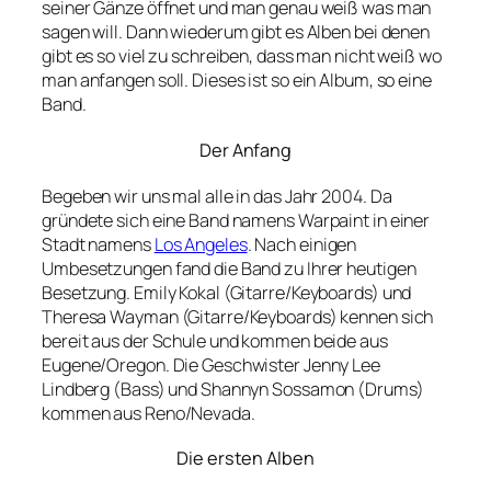
seiner Gänze öffnet und man genau weiß was man
sagen will. Dann wiederum gibt es Alben bei denen
gibt es so viel zu schreiben, dass man nicht weiß wo
man anfangen soll. Dieses ist so ein Album, so eine
Band.
Der Anfang
Begeben wir uns mal alle in das Jahr 2004. Da
gründete sich eine Band namens Warpaint in einer
Stadt namens
Los Angeles
. Nach einigen
Umbesetzungen fand die Band zu Ihrer heutigen
Besetzung. Emily Kokal (Gitarre/Keyboards) und
Theresa Wayman (Gitarre/Keyboards) kennen sich
bereit aus der Schule und kommen beide aus
Eugene/Oregon. Die Geschwister Jenny Lee
Lindberg (Bass) und Shannyn Sossamon (Drums)
kommen aus Reno/Nevada.
Die ersten Alben