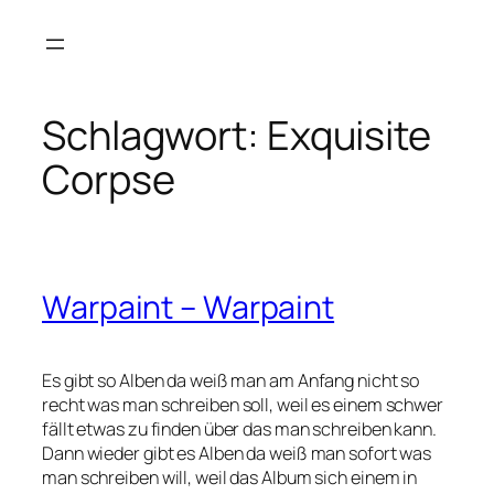
Zum
Inhalt
springen
Schlagwort:
Exquisite
Corpse
Warpaint – Warpaint
Es gibt so Alben da weiß man am Anfang nicht so
recht was man schreiben soll, weil es einem schwer
fällt etwas zu finden über das man schreiben kann.
Dann wieder gibt es Alben da weiß man sofort was
man schreiben will, weil das Album sich einem in