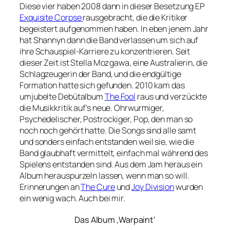
Diese vier haben 2008 dann in dieser Besetzung EP
Exquisite Corpse
rausgebracht, die die Kritiker
begeistert aufgenommen haben. In eben jenem Jahr
hat Shannyn dann die Band verlassen um sich auf
ihre Schauspiel-Karriere zu konzentrieren. Seit
dieser Zeit ist Stella Mozgawa, eine Australierin, die
Schlagzeugerin der Band, und die endgültige
Formation hatte sich gefunden. 2010 kam das
umjubelte Debütalbum
The
Fool
raus und verzückte
die Musikkritik auf’s neue. Ohrwurmiger,
Psychedelischer, Postrockiger, Pop, den man so
noch noch gehört hatte. Die Songs sind alle samt
und sonders einfach entstanden weil sie, wie die
Band glaubhaft vermittelt, einfach mal während des
Spielens entstanden sind. Aus dem Jam heraus ein
Album herauspurzeln lassen, wenn man so will.
Erinnerungen an
The Cure
und
Joy Division
wurden
ein wenig wach. Auch bei mir.
Das Album ‚Warpaint‘