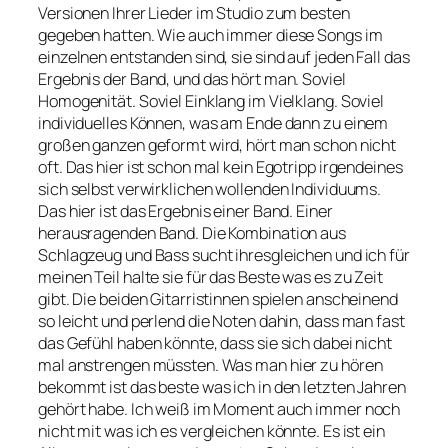
Versionen Ihrer Lieder im Studio zum besten
gegeben hatten. Wie auch immer diese Songs im
einzelnen entstanden sind, sie sind auf jeden Fall das
Ergebnis der Band, und das hört man. Soviel
Homogenität. Soviel Einklang im Vielklang. Soviel
individuelles Können, was am Ende dann zu einem
großen ganzen geformt wird, hört man schon nicht
oft. Das hier ist schon mal kein Egotripp irgendeines
sich selbst verwirklichen wollenden Individuums.
Das hier ist das Ergebnis einer Band. Einer
herausragenden Band. Die Kombination aus
Schlagzeug und Bass sucht ihresgleichen und ich für
meinen Teil halte sie für das Beste was es zu Zeit
gibt. Die beiden Gitarristinnen spielen anscheinend
so leicht und perlend die Noten dahin, dass man fast
das Gefühl haben könnte, dass sie sich dabei nicht
mal anstrengen müssten. Was man hier zu hören
bekommt ist das beste was ich in den letzten Jahren
gehört habe. Ich weiß im Moment auch immer noch
nicht mit was ich es vergleichen könnte. Es ist ein