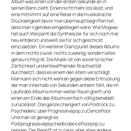
Album was einen von der ersten Sekunde an in
seinen Bann zieht. Einen nicht mehr los lässt, und
eine mitnimmt auf eine Reise in die musikalische
Glückseligkeit bevor man überhaupt begriffen hat,
dass man irgendwo eingestiegen wäre. Wie Mogwai
hat auch Warpaint die Synthesizer für sich noch mal
neu entdeckt und weiß sie für sich geschickt
einzusetzen. Ein weiterer Glanzpunkt dieses Albums
in dem nichts zuviel, nichts zuwenig, sondern alles
genau richtig ist. Die Musik ist von soviel lyrischer
Zärtlichkeit und entwaffnender Brachialität
durchsetzt, dass es einem den Atem verschlägt.
Man kann sich nicht wehren gegen diese Entrückung
der man innerhalb von Sekunden anheim fällt, die im
Laufe des Albums immer weiter Raum greift und
einen am Ende des Albums einfach völlig benebelt
zurücklässt. Das ganze changiert von Postrock zu
Psychedelic über Progressivepop zu Dancefloor.
Und man ist geneigt es
Postprogressivepsychedlicdancefloorpop zu
nennen. Der Begriff ist zu lang, aber alles andere