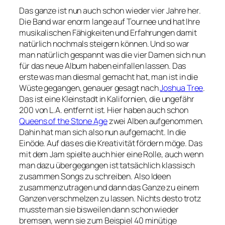
Das ganze ist nun auch schon wieder vier Jahre her.
Die Band war enorm lange auf Tournee und hat Ihre
musikalischen Fähigkeiten und Erfahrungen damit
natürlich nochmals steigern können. Und so war
man natürlich gespannt was die vier Damen sich nun
für das neue Album haben einfallen lassen. Das
erste was man diesmal gemacht hat, man ist in die
Wüste gegangen, genauer gesagt nach
Joshua Tree
.
Das ist eine Kleinstadt in Kalifornien, die ungefähr
200 von L.A. entfernt ist. Hier haben auch schon
Queens of the Stone Age
zwei Alben aufgenommen.
Dahin hat man sich also nun aufgemacht. In die
Einöde. Auf das es die Kreativität fördern möge. Das
mit dem Jam spielte auch hier eine Rolle, auch wenn
man dazu übergegangen ist tatsächlich klassisch
zusammen Songs zu schreiben. Also Ideen
zusammenzutragen und dann das Ganze zu einem
Ganzen verschmelzen zu lassen. Nichts desto trotz
musste man sie bisweilen dann schon wieder
bremsen, wenn sie zum Beispiel 40 minütige