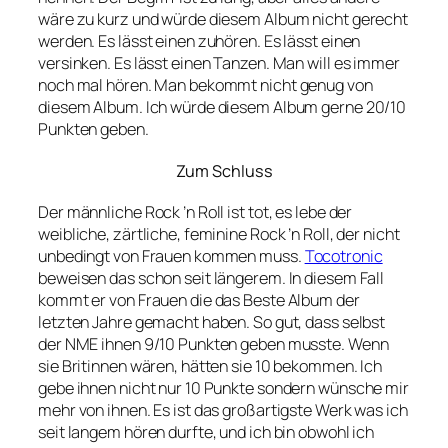
wäre zu kurz und würde diesem Album nicht gerecht
werden. Es lässt einen zuhören. Es lässt einen
versinken. Es lässt einen Tanzen. Man will es immer
noch mal hören. Man bekommt nicht genug von
diesem Album. Ich würde diesem Album gerne 20/10
Punkten geben.
Zum Schluss
Der männliche Rock ’n Roll ist tot, es lebe der
weibliche, zärtliche, feminine Rock ’n Roll, der nicht
unbedingt von Frauen kommen muss.
Tocotronic
beweisen das schon seit längerem. In diesem Fall
kommt er von Frauen die das Beste Album der
letzten Jahre gemacht haben. So gut, dass selbst
der NME ihnen 9/10 Punkten geben musste. Wenn
sie Britinnen wären, hätten sie 10 bekommen. Ich
gebe ihnen nicht nur 10 Punkte sondern wünsche mir
mehr von ihnen. Es ist das großartigste Werk was ich
seit langem hören durfte, und ich bin obwohl ich