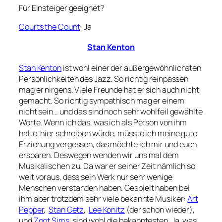
Für Einsteiger geeignet?
Courts the Count
: Ja
Stan Kenton
Stan Kenton
ist wohl einer der außergewöhnlichsten
Persönlichkeiten des Jazz. So richtig reinpassen
mag er nirgens. Viele Freunde hat er sich auch nicht
gemacht. So richtig sympathisch mag er einem
nicht sein… und das sind noch sehr wohlfeil gewählte
Worte. Wenn ich das, was ich als Person von ihm
halte, hier schreiben würde, müsste ich meine gute
Erziehung vergessen, das möchte ich mir und euch
ersparen. Deswegen wenden wir uns mal dem
Musikalischen zu. Da war er seiner Zeit nämlich so
weit voraus, dass sein Werk nur sehr wenige
Menschen verstanden haben. Gespielt haben bei
ihm aber trotzdem sehr viele bekannte Musiker:
Art
Pepper
,
Stan Getz
,
Lee Konitz
(der schon wieder),
und
Zoot Sims
, sind wohl die bekanntesten. Ja, was