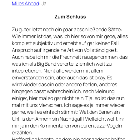
Miles Ahead
: Ja
Zum Schluss
Zu guter letzt noch ein paar abschließende Sätze:
Wie immer ist das, was ich hier so von mir gebe, alles
komplett subjektiv und erhebt auf gar keinen Fall
Anspruch auf irgendeine Art von Vollständigkeit.
Auch habe ich mir die Frechheit rausgenommen, das
was ich als Big Band verorte, ziemlich weit zu
intepretieren. Nicht alle werden mit allem
einverstanden sein, aber auch das ist okay. Es
wird wieder das ein oder andere fehlen, anderes
hingegen passt wahrscheinlich, nach Meinung
einiger, hier mal so gar nicht rein. Tja, so ist das nun
mal mit uns Menschen. Ich sage es ja immer wieder
gerne, weil es einfach stimmt:
Wat den Eenen sin
Uhl, is den Annern sin Nachtigall!
Vielleicht wollt ihr
mir ja in den Kommentaren von euren Jazz-Vögeln
erzählen.
Hoffentlich konnte ich dem ein oder anderen helfen,