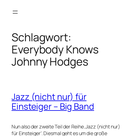
Zum
Inhalt
springen
Schlagwort:
Everybody Knows
Johnny Hodges
Jazz (nicht nur) für
Einsteiger – Big Band
Nun also der zweite Teil der Reihe ‚Jazz (nicht nur)
für Einsteiger‘. Diesmal geht es um die große