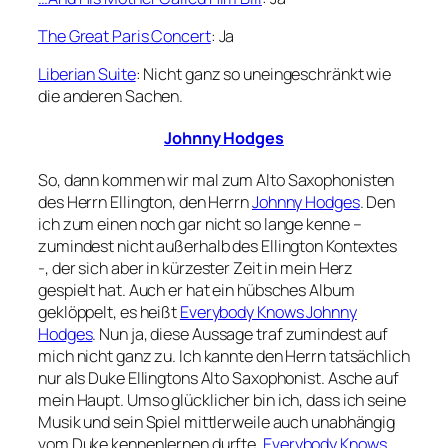
The Great Paris Concert
: Ja
Liberian Suite
: Nicht ganz so uneingeschränkt wie
die anderen Sachen.
Johnny Hodges
So, dann kommen wir mal zum Alto Saxophonisten
des Herrn Ellington, den Herrn
Johnny Hodges
. Den
ich zum einen noch gar nicht so lange kenne –
zumindest nicht außerhalb des Ellington Kontextes
-, der sich aber in kürzester Zeit in mein Herz
gespielt hat. Auch er hat ein hübsches Album
geklöppelt, es heißt
Everybody Knows Johnny
Hodges
. Nun ja, diese Aussage traf zumindest auf
mich nicht ganz zu. Ich kannte den Herrn tatsächlich
nur als Duke Ellingtons Alto Saxophonist. Asche auf
mein Haupt. Umso glücklicher bin ich, dass ich seine
Musik und sein Spiel mittlerweile auch unabhängig
vom Duke kennenlernen durfte.
Everybody Knows