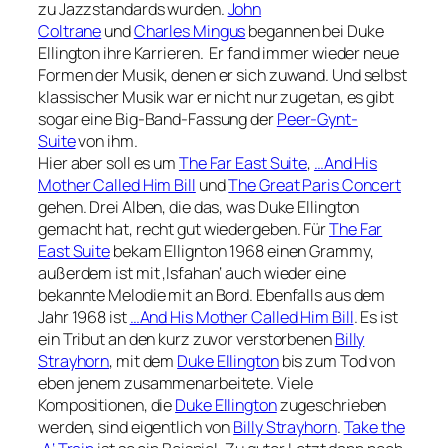
zu Jazzstandards wurden.
John
Coltrane
und
Charles Mingus
begannen bei Duke
Ellington ihre Karrieren. Er fand immer wieder neue
Formen der Musik, denen er sich zuwand. Und selbst
klassischer Musik war er nicht nur zugetan, es gibt
sogar eine Big-Band-Fassung der
Peer-Gynt-
Suite
von ihm.
Hier aber soll es um
The Far East Suite
,
…And His
Mother Called Him Bill
und
The Great Paris Concert
gehen. Drei Alben, die das, was Duke Ellington
gemacht hat, recht gut wiedergeben. Für
The Far
East Suite
bekam Ellignton 1968 einen Grammy,
außerdem ist mit ‚Isfahan‘ auch wieder eine
bekannte Melodie mit an Bord. Ebenfalls aus dem
Jahr 1968 ist
…And His Mother Called Him Bill
. Es ist
ein Tribut an den kurz zuvor verstorbenen
Billy
Strayhorn
, mit dem
Duke Ellington
bis zum Tod von
eben jenem zusammenarbeitete. Viele
Kompositionen, die
Duke Ellington
zugeschrieben
werden, sind eigentlich von
Billy Strayhorn
.
Take the