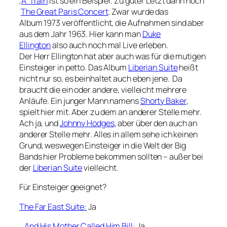
‚A‘ Train
ist so ein Beispiel. Zu guter Letzt dann noch
The Great Paris Concert
. Zwar wurde das
Album 1973 veröffentlicht, die Aufnahmen sind aber
aus dem Jahr 1963. Hier kann man
Duke
Ellington
also auch noch mal Live erleben.
Der Herr Ellington hat aber auch was für die mutigen
Einsteiger in petto. Das Album
Liberian Suite
heißt
nicht nur so, es beinhaltet auch eben jene. Da
braucht die ein oder andere, vielleicht mehrere
Anläufe. Ein junger Mann namens
Shorty Baker
,
spielt hier mit. Aber zu dem an anderer Stelle mehr.
Ach ja, und
Johnny Hodges
, aber über den auch an
anderer Stelle mehr. Alles in allem sehe ich keinen
Grund, weswegen Einsteiger in die Welt der Big
Bands hier Probleme bekommen sollten – außer bei
der
Liberian Suite
vielleicht.
Für Einsteiger geeignet?
The Far East Suite:
Ja
…And His Mother Called Him Bill
: Ja