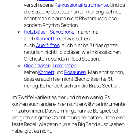
verschiedene
Perkussionsinstrumente
. Und da
die Sprache des Jazz nun einmal Englisch ist,
nennt man sie auch nicht Rhythmusgruppe,
sondern Rhythm Section.
Holzbläser
:
Saxophone
, manchmal
auch
Klarinetten
, etwas seltener
auch
Querflöten
. Auch hier heißt das ganze
natürlich nicht Holzbläser, wie in klassischen
Orchestern, sondern Reed Section.
Blechbläser
:
Trompeten
,
selten
Kornett
und
Posaunen
. Man ahnt schon,
dass es auch hier nicht Blechbläser heißt,
richtig. Es handelt sich um die Brass Section.
Im Zweifel variiert es hier und da ein wenig. Es
können auch andere, hier nicht erwähnte Intrumente
hinzukommen. Das von mir genannte Beispiel, soll
lediglich als grobe Otientierung herhalten. Denn eine
feste Regel, wie denn nun eine Big Band auszusehen
habe, gibt es nicht.