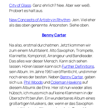
City of Glass
: Ganz ehrlich? Nee. Aber wer weiß.
Probiert es halt aus.
New Concepts of Artistry in Rhythm
: Jein. Viel eher
als das oben genannte. Ansonsten: Siehe oben.
Benny Carter
Na also, erstmal durchatmen. Jetzt kommen wir
zum einem Multitalent. Alto Saxophon, Trompete,
Klarinette, Komponist, Arrangeur und Bandleader.
Das alles war dieser Mensch. Kann sich sehen
lassen. Hören lassen kann sich
Further Definitions
,
sein Album. Im Jahre 1961 veröffentlicht, und immer
noch eines der besten. Neben
Benny Carter
, gaben
sich u.a.
Phil Woods
und
Coleman Hawkins
auf
diesem Albumk die Ehre. Hier ist nun wieder alles
hübsch, ich muss mich auf keine Klammern in der
Überschrift berufen. Ein wunderbares Album eines
großartigen Musikers, der, wenn er das Saxophon