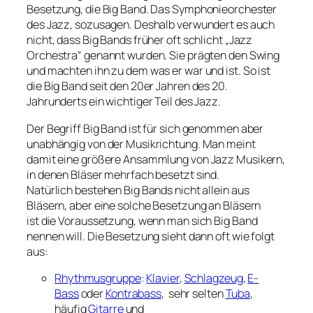
Besetzung, die Big Band. Das Symphonieorchester
des Jazz, sozusagen. Deshalb verwundert es auch
nicht, dass Big Bands früher oft schlicht „Jazz
Orchestra“ genannt wurden. Sie prägten den Swing
und machten ihn zu dem was er war und ist. So ist
die Big Band seit den 20er Jahren des 20.
Jahrunderts ein wichtiger Teil des Jazz.
Der Begriff Big Band ist für sich genommen aber
unabhängig von der Musikrichtung. Man meint
damit eine größere Ansammlung von Jazz Musikern,
in denen Bläser mehrfach besetzt sind.
Natürlich bestehen Big Bands nicht allein aus
Bläsern, aber eine solche Besetzung an Bläsern
ist die Voraussetzung, wenn man sich Big Band
nennen will. Die Besetzung sieht dann oft wie folgt
aus:
Rhythmusgruppe
:
Klavier
,
Schlagzeug
,
E-
Bass
oder
Kontrabass
, sehr selten
Tuba
,
häufig
Gitarre
und