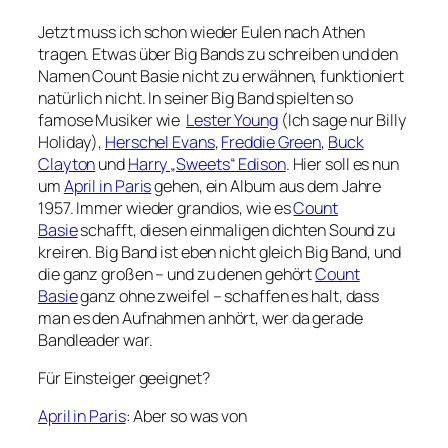
Jetzt muss ich schon wieder Eulen nach Athen
tragen. Etwas über Big Bands zu schreiben und den
Namen Count Basie nicht zu erwähnen, funktioniert
natürlich nicht. In seiner Big Band spielten so
famose Musiker wie
Lester Young
(Ich sage nur Billy
Holiday),
Herschel Evans
,
Freddie Green
,
Buck
Clayton
und
Harry „Sweets“ Edison
. Hier soll es nun
um
April in Paris
gehen, ein Album aus dem Jahre
1957. Immer wieder grandios, wie es
Count
Basie
schafft, diesen einmaligen dichten Sound zu
kreiren. Big Band ist eben nicht gleich Big Band, und
die ganz großen – und zu denen gehört
Count
Basie
ganz ohne zweifel – schaffen es halt, dass
man es den Aufnahmen anhört, wer da gerade
Bandleader war.
Für Einsteiger geeignet?
April in Paris
: Aber so was von