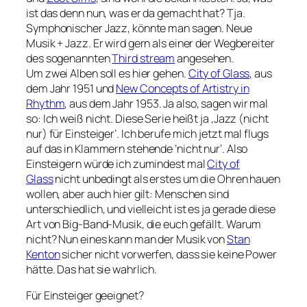
ist das denn nun, was er da gemacht hat? Tja.
Symphonischer Jazz, könnte man sagen. Neue
Musik + Jazz. Er wird gern als einer der Wegbereiter
des sogenannten
Third stream
angesehen.
Um zwei Alben soll es hier gehen.
City of Glass
, aus
dem Jahr 1951 und
New Concepts of Artistry in
Rhythm
, aus dem Jahr 1953. Ja also, sagen wir mal
so: Ich weiß nicht. Diese Serie heißt ja ‚Jazz (nicht
nur) für Einsteiger‘. Ich berufe mich jetzt mal flugs
auf das in Klammern stehende ’nicht nur‘. Also
Einsteigern würde ich zumindest mal
City of
Glass
nicht unbedingt als erstes um die Ohren hauen
wollen, aber auch hier gilt: Menschen sind
unterschiedlich, und vielleicht ist es ja gerade diese
Art von Big-Band-Musik, die euch gefällt. Warum
nicht? Nun eines kann man der Musik von
Stan
Kenton
sicher nicht vorwerfen, dass sie keine Power
hätte. Das hat sie wahrlich.
Für Einsteiger geeignet?