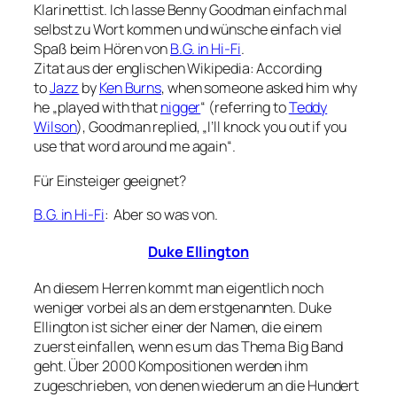
Klarinettist. Ich lasse Benny Goodman einfach mal
selbst zu Wort kommen und wünsche einfach viel
Spaß beim Hören von
B.G. in Hi-Fi
.
Zitat aus der englischen Wikipedia:
According
to
Jazz
by
Ken Burns
, when someone asked him why
he „played with that
nigger
“ (referring to
Teddy
Wilson
), Goodman replied, „I’ll knock you out if you
use that word around me again“.
Für Einsteiger geeignet?
B.G. in Hi-Fi
: Aber so was von.
Duke Ellington
An diesem Herren kommt man eigentlich noch
weniger vorbei als an dem erstgenannten. Duke
Ellington ist sicher einer der Namen, die einem
zuerst einfallen, wenn es um das Thema Big Band
geht. Über 2000 Kompositionen werden ihm
zugeschrieben, von denen wiederum an die Hundert