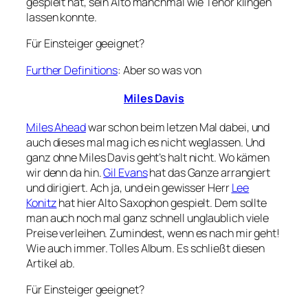
gespielt hat, sein Alto manchmal wie Tenor klingen
lassen konnte.
Für Einsteiger geeignet?
Further Definitions
: Aber so was von
Miles Davis
Miles Ahead
war schon beim letzen Mal dabei, und
auch dieses mal mag ich es nicht weglassen. Und
ganz ohne Miles Davis geht’s halt nicht. Wo kämen
wir denn da hin.
Gil Evans
hat das Ganze arrangiert
und dirigiert. Ach ja, und ein gewisser Herr
Lee
Konitz
hat hier Alto Saxophon gespielt. Dem sollte
man auch noch mal ganz schnell unglaublich viele
Preise verleihen. Zumindest, wenn es nach mir geht!
Wie auch immer. Tolles Album. Es schließt diesen
Artikel ab.
Für Einsteiger geeignet?