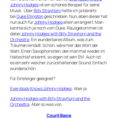
Johnny Hodges
ist ein schönes Beispiel für seine
Musik. Über
Billy Strayhorn
hatte ich ja bereits
bei
Duke Ellington
geschrieben. Nun, eben dieser hat
nun auch für
Johnny Hodges
allein arrangiert. Man
kannte sich ja noch vom Duke. Rausgekommen ist
dabei
Johnny Hodges with Billy Strayhorn and the
Orchestra
. Ein wunderbares Album, was zum
Träumen einlädt. Schön, wäre hier das Wort der
Wahl. Einen Saxophonisten, den man mal wieder im
Halbschlaf erkennt, so eigen ist sein Stil. Auch ist
es ein sehr weicher zurückhaltender Sound. Einfach
wunderschön.
Für Einsteiger geeignet?
Everybody Knows Johnny Hodges
: Aber ja.
Johnny Hodges with Billy Strayhorn and the
Orchestra
: Aber so was von.
Count Basie