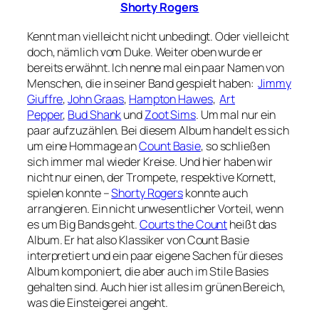
Shorty Rogers
Kennt man vielleicht nicht unbedingt. Oder vielleicht
doch, nämlich vom Duke. Weiter oben wurde er
bereits erwähnt. Ich nenne mal ein paar Namen von
Menschen, die in seiner Band gespielt haben:
Jimmy
Giuffre
,
John Graas
,
Hampton Hawes
,
Art
Pepper
,
Bud Shank
und
Zoot Sims
. Um mal nur ein
paar aufzuzählen. Bei diesem Album handelt es sich
um eine Hommage an
Count Basie
, so schließen
sich immer mal wieder Kreise. Und hier haben wir
nicht nur einen, der Trompete, respektive Kornett,
spielen konnte –
Shorty Rogers
konnte auch
arrangieren. Ein nicht unwesentlicher Vorteil, wenn
es um Big Bands geht.
Courts the Count
heißt das
Album. Er hat also Klassiker von Count Basie
interpretiert und ein paar eigene Sachen für dieses
Album komponiert, die aber auch im Stile Basies
gehalten sind. Auch hier ist alles im grünen Bereich,
was die Einsteigerei angeht.