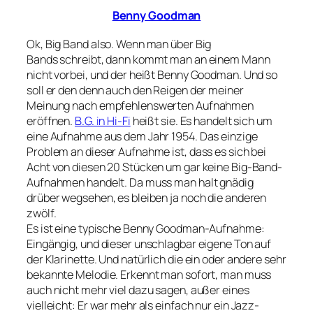
Benny Goodman
Ok, Big Band also. Wenn man über Big
Bands schreibt, dann kommt man an einem Mann
nicht vorbei, und der heißt Benny Goodman. Und so
soll er den denn auch den Reigen der meiner
Meinung nach empfehlenswerten Aufnahmen
eröffnen.
B.G. in Hi-Fi
heißt sie. Es handelt sich um
eine Aufnahme aus dem Jahr 1954. Das einzige
Problem an dieser Aufnahme ist, dass es sich bei
Acht von diesen 20 Stücken um gar keine Big-Band-
Aufnahmen handelt. Da muss man halt gnädig
drüber wegsehen, es bleiben ja noch die anderen
zwölf.
Es ist eine typische Benny Goodman-Aufnahme:
Eingängig, und dieser unschlagbar eigene Ton auf
der Klarinette. Und natürlich die ein oder andere sehr
bekannte Melodie. Erkennt man sofort, man muss
auch nicht mehr viel dazu sagen, außer eines
vielleicht: Er war mehr als einfach nur ein Jazz-