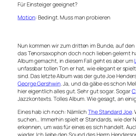
Für Einsteiger geeignet?
Motion
: Bedingt. Muss man probieren
Nun kommen wir zum dritten im Bunde, auf den i
das Tenorsaxophon doch noch lieben gelernt habe
Album gemacht, in diesem Fall geht es aber um
unfassbar tollen Ton er hat, wie elegant er sp
sind. Das letzte Album was der gute Joe Hender
George Gershwin
. Ja, und da gäbe es schon Mel
hier eigentlich alles gut. Sehr gut sogar. Sogar
C
Jazzkontexts. Tolles Album. Wie gesagt, an eini
Eines hab ich noch: Nämlich
The Standard Joe
.
suchen… Immerhin spielt er Standards, wie der
erkennen, um was für eines es sich handelt. Auc
wieder. Ich liebe den Sound des Herrn Henderson,