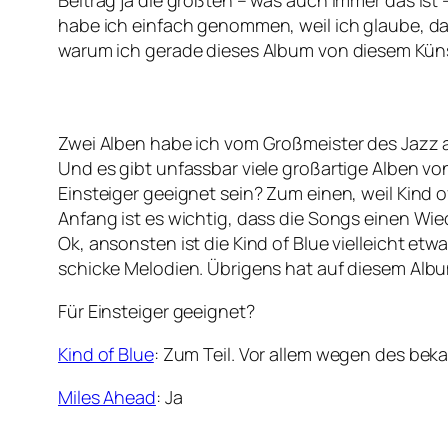
Beitrag ja die größten – was auch immer das ist 
habe ich einfach genommen, weil ich glaube, das
warum ich gerade dieses Album von diesem Künst
Zwei Alben habe ich vom Großmeister des Jazz 
Und es gibt unfassbar viele großartige Alben v
Einsteiger geeignet sein? Zum einen, weil Kind o
Anfang ist es wichtig, dass die Songs einen Wi
Ok, ansonsten ist die Kind of Blue vielleicht e
schicke Melodien. Übrigens hat auf diesem Albu
Für Einsteiger geeignet?
Kind of Blue
: Zum Teil. Vor allem wegen des be
Miles Ahead
: Ja