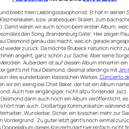
und bleibt mein Lieblingssaxophonist. Er hat in seinen 
er Klezmerskalen, bzw. arabesquen Skalen, zum bachsc
o. Damit wären wir auch schon beim ersten Album, welc
besonders den Song ‚Brandenburg Gate‘. Hier zeigen Pa
 Paul Desmond genau das macht, was ich gerade anges
nd wieder zurück. Da möchte Brubeck natürlich nicht z
thmen angeht, ganz schön zur Sache. Aber keine Sorge
lodien. Außerdem ist auf diesem Album immerhin ein So
er geht’s mit Paul Desmond, diesmal allerdings mit
Jim 
sion des wunderbaren klassischen Werkes ‚
Concierto d
iben wir ein wenig bei Chat Baker, der hat ein Album nam
mond. Auch hier eingängiger, nicht allzu fordender Jazz
r Desmond dann auch noch ein Album veröffentlicht, es
s hört man auch. Großartige Kommunikation während der 
nterhalten. Wunderbar. Sicher, ein bisschen mehr zur S
im Vordergrund. Zu guter letzt geht’s noch einmal zur
s Doppelalbum dieses Konzerts darf hier einfach nicht f