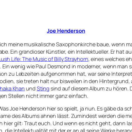
Joe Henderson
ch meine musikalische Saxophonkirche baue, wenn man so
. Ein grandioser Künstler, ein Intellektueller. Er hat 
Lush Life: The Music of Billy Strayhorn
, eines welches eh
ielt. Ein wenig wie Paul Desmond in moderner, wenn man
son zu Lebzeiten aufgenommen hat, war seine Interpret
odien, sie treten halt nur bisweilen in den Hintergrund,
haka Khan
und
Sting
sind auf diesem Album zu hören. 
gen Stellen nicht immer ganz einfach.
 Was Joe Henderson hier so spielt, ja nun. Es gäbe da s
 Name des Albums ahnen lässt. Zumindest werden die m
h hier gilt: Traut euch. Und wenn es nicht geht, dann l
 die Intellektualität mit der er an all seine Werke hera