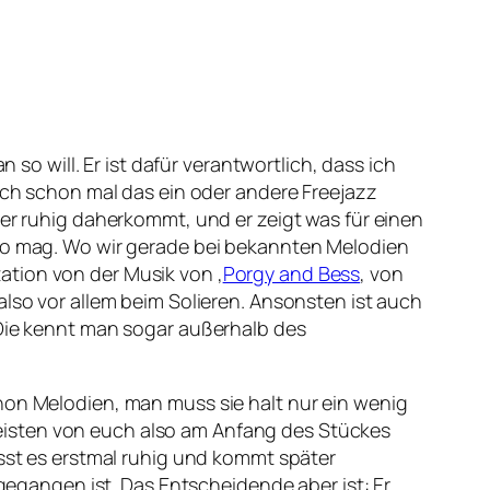
 will. Er ist dafür verantwortlich, dass ich
auch schon mal das ein oder andere Freejazz
er ruhig daherkommt, und er zeigt was für einen
 so mag. Wo wir gerade bei bekannten Melodien
ation von der Musik von ‚
Porgy and Bess
‚ von
 also vor allem beim Solieren. Ansonsten ist auch
Die kennt man sogar außerhalb des
chon Melodien, man muss sie halt nur ein wenig
eisten von euch also am Anfang des Stückes
asst es erstmal ruhig und kommt später
ngegangen ist. Das Entscheidende aber ist: Er