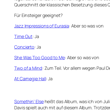
Querschnitt der klassischen Besetzung dieses Q
Für Einsteiger geeignet?
Jazz Impressions of Eurasia
: Aber so was von
Time Out
: Ja
Concierto
: Ja
She Was Too Good to Me
: Aber so was von
Two of a Mind
: Zum Teil. Vor allem wegen Paul
At Carnegie Hall
: Ja
Somethin‘ Else
heißt das Album, was ich von Jul
Davis spielt auch mit auf diesem Album. Trotzd