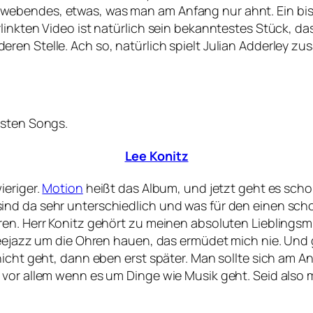
webendes, etwas, was man am Anfang nur ahnt. Ein bi
linkten Video ist natürlich sein bekanntestes Stück, da
ren Stelle. Ach so, natürlich spielt Julian Adderley 
rsten Songs.
Lee Konitz
ieriger.
Motion
heißt das Album, und jetzt geht es schon
d da sehr unterschiedlich und was für den einen schon z
en. Herr Konitz gehört zu meinen absoluten Lieblingsmus
reejazz um die Ohren hauen, das ermüdet mich nie. Und g
nicht geht, dann eben erst später. Man sollte sich am A
vor allem wenn es um Dinge wie Musik geht. Seid also m