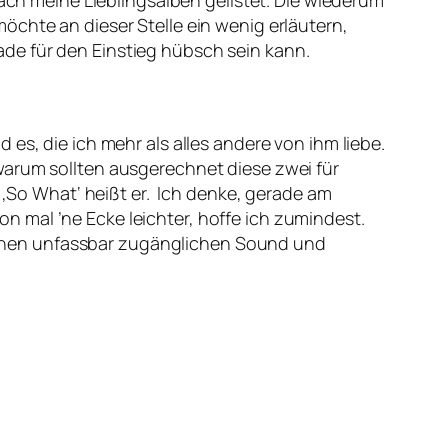
fach meine Lieblingsalben gelistet. Die wiederum
öchte an dieser Stelle ein wenig erläutern,
de für den Einstieg hübsch sein kann.
d es, die ich mehr als alles andere von ihm liebe.
warum sollten ausgerechnet diese zwei für
. ‚So What‘ heißt er. Ich denke, gerade am
 mal ’ne Ecke leichter, hoffe ich zumindest.
t einen unfassbar zugänglichen Sound und