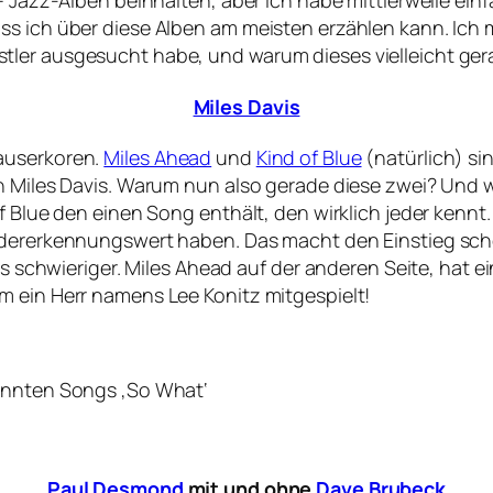
– Jazz-Alben beinhalten, aber ich habe mittlerweile ein
s ich über diese Alben am meisten erzählen kann. Ich m
ler ausgesucht habe, und warum dieses vielleicht gera
Miles Davis
auserkoren.
Miles Ahead
und
Kind of Blue
(natürlich) sin
on Miles Davis. Warum nun also gerade diese zwei? Und 
f Blue den einen Song enthält, den wirklich jeder kennt
edererkennungswert haben. Das macht den Einstieg schon
twas schwieriger. Miles Ahead auf der anderen Seite, ha
m ein Herr namens Lee Konitz mitgespielt!
kannten Songs ‚So What‘
Paul Desmond
mit und ohne
Dave Brubeck