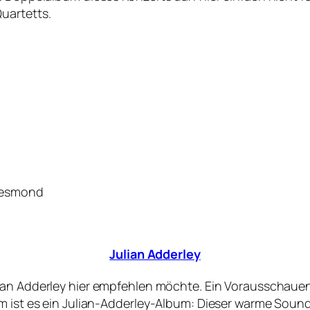
uartetts.
 Desmond
Julian Adderley
ian Adderley hier empfehlen möchte. Ein Vorausschauen 
em ist es ein Julian-Adderley-Album: Dieser warme Soun