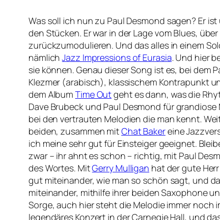
Was soll ich nun zu Paul Desmond sagen? Er ist 
den Stücken. Er war in der Lage vom Blues, üb
zurückzumodulieren. Und das alles in einem Sol
nämlich
Jazz Impressions of Eurasia
. Und hier 
sie können. Genau dieser Song ist es, bei dem
Klezmer (arabisch), klassischem Kontrapunkt u
dem Album
Time Out
geht es dann, was die Rhy
Dave Brubeck und Paul Desmond für grandiose Me
bei den vertrauten Melodien die man kennt. Weit
beiden, zusammen mit
Chat Baker
eine Jazzver
ich meine sehr gut für Einsteiger geeignet. Ble
zwar – ihr ahnt es schon – richtig, mit Paul Des
des Wortes. Mit
Gerry Mulligan
hat der gute Her
gut miteinander, wie man so schön sagt, und da
miteinander, mithilfe ihrer beiden Saxophone u
Sorge, auch hier steht die Melodie immer noch 
legendäres Konzert in der Carnegie Hall, und da