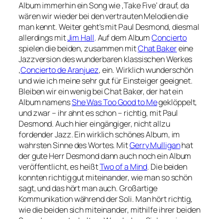
Album immerhin ein Song wie ‚Take Five‘ drauf, da
wären wir wieder bei den vertrauten Melodien die
man kennt. Weiter geht’s mit Paul Desmond, diesmal
allerdings mit
Jim Hall
. Auf dem Album
Concierto
spielen die beiden, zusammen mit
Chat Baker
eine
Jazzversion des wunderbaren klassischen Werkes
‚
Concierto de Aranjuez
‚ ein. Wirklich wunderschön
und wie ich meine sehr gut für Einsteiger geeignet.
Bleiben wir ein wenig bei Chat Baker, der hat ein
Album namens
She Was Too Good to Me
geklöppelt,
und zwar – ihr ahnt es schon – richtig, mit Paul
Desmond. Auch hier eingängiger, nicht allzu
fordender Jazz. Ein wirklich schönes Album, im
wahrsten Sinne des Wortes. Mit
Gerry Mulligan
hat
der gute Herr Desmond dann auch noch ein Album
veröffentlicht, es heißt
Two of a Mind
. Die beiden
konnten richtig gut miteinander, wie man so schön
sagt, und das hört man auch. Großartige
Kommunikation während der Soli. Man hört richtig,
wie die beiden sich miteinander, mithilfe ihrer beiden