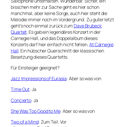
Saxophone unterhalten. Wunderbar. Sicher, ein
bisschen mehr zur Sache geht es hier schon
manchmal, aber keine Sorge, auch hier steht die
Melodie immer noch im Vordergrund. Zu guter letzt
geht’s noch einmal zurück zum
Dave Brubeck
Quartet
. Es gab ein legendäres Konzert in der
Carnegie Hall, und das Doppelalbum dieses
Konzerts darf hier einfach nicht fehlen.
At Carnegie
Hall
. Ein hübscher Querschnitt der klassischen
Besetzung dieses Quartetts.
Für Einsteiger geeignet?
Jazz Impressions of Eurasia
: Aber so was von
Time Out
: Ja
Concierto
: Ja
She Was Too Good to Me
: Aber so was von
Two of a Mind
: Zum Teil. Vor