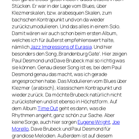
Stücken. Er war in der Lage vom Blues, über
Klezmerskalen, bzw. arabesquen Skalen, zum
bachschen Kontrapunkt und von da wieder
zurückzumodulieren. Und das alles in einem Solo.
Damit wären wir auch schon beim ersten Album,
welches ich für äußerst empfehlenswert halte,
nämlich
Jazz Impressions of Eurasia
. Und hier
besonders den Song ‚Brandenburg Gate‘. Hier zeigen
Paul Desmond und Dave Brubeck mal so richtig was
sie können. Genau dieser Song ist es, bei dem Paul
Desmond genau das macht, was ich gerade
angesprochen habe. Das Modulieren vom Blues über
Klezmer (arabisch), klassischem Kontrapunkt und
wieder zurück. Da möchte Brubeck natürlich nicht
zurückstehen und ist ebenso in Höchstform. Auf
dem Album
Time Out
geht es dann, was die
Rhythmen angeht, ganz schön zur Sache. Aber
keine Sorge, auch hier sorgen
Eugene Wright
,
Joe
Morello
, Dave Brubeck und Paul Desmond für
grandiose Melodien. Außerdem ist auf diesem