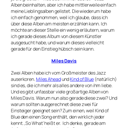
Alben beinhalten, aber ich habe mittlerweile einfach
meine Lieblingsalben gelistet. Die wiederum habe
ich einfach genommen, weil ich glaube, dass ich
über diese Alben am meisten erzählen kann. Ich
möchte an dieser Stelle ein wenig erläutern, warum
ich gerade dieses Album von diesem Künstler
ausgesucht habe, und warum dieses vielleicht
gerade für den Einstieg hübsch sein kann.
Miles Davis
Zwei Alben habe ich vom Großmeister des Jazz
auserkoren.
Miles Ahead
und
Kind of Blue
(natürlich)
sind es, die ich mehr als alles andere von ihm liebe.
Und es gibt unfassbar viele großartige Alben von
Miles Davis. Warum nun also gerade diese zwei? Und
warum sollten ausgerechnet diese zwei für
Einsteiger geeignet sein? Zum einen, weil Kind of
Blue den einen Song enthält, den wirklich jeder
kennt. ‚So What‘ heißt er. Ich denke, gerade am