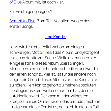
of Blue
Album mit, ist doch klar.
Für Einsteiger geeignet?
Somethin‘ Else
: Zum Teil. Vor allem wegen des
ersten Songs.
Lee Konitz
Jetzt wird es tatsächlich schon um einiges
schwieriger.
Motion
heißt das Album, und jetzt geht
es schon richtig zur Sache. Vielleicht müssen hier
einige erstmal dieses Album überspringen.
Menschen sind da sehr unterschiedlich und was für
den einen schon zu viel ist, ist für die andere noch
lange kein Grund, dieses Album von Lee Konitz nicht
zu hören. Herr Konitz gehört zu meinen absoluten
Lieblingsmusikern, weil er einen Ton hat, der nie
aufdringlich wird. Der kann mir den wildesten
Freejazz um die Ohren hauen, das ermüdet mich nie.
Und genau dieser Ton ist es, der auch in diesem Fall