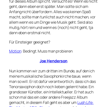
für dieses Album spricht. Versucht es! Wenn es nicht
geht, dann eben erst später. Man sollte sich am
Anfang nicht überfordern. Alles was keinen Spaß
macht, sollte man tunlichst auch nicht machen, vor
allem wenn es um Dinge wie Musik geht. Seid also
mutig, hört rein und wenn es (noch) nicht geht, tja
dann eben erstmal nicht.
Für Einsteiger geeignet?
Motion
: Bedingt. Muss man probieren
Joe Henderson
Nun kommen wir zum dritten im Bunde, auf den ich
meine musikalische Saxophonkirche baue, wenn
man so will. Er ist dafür verantwortlich, dass ich das
Tenorsaxophon doch noch lieben gelernt habe. Ein
grandioser Künstler, ein Intellektueller. Er hat auch
schon mal das ein oder andere Freejazz Album
gemacht, in diesem Fall geht es aber um
Lush Life: