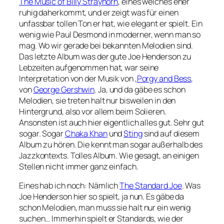
The Music of Billy Strayhorn
, eines welches eher
ruhig daherkommt, und er zeigt was für einen
unfassbar tollen Ton er hat, wie elegant er spielt. Ein
wenig wie Paul Desmond in moderner, wenn man so
mag. Wo wir gerade bei bekannten Melodien sind.
Das letzte Album was der gute Joe Henderson zu
Lebzeiten aufgenommen hat, war seine
Interpretation von der Musik von ‚
Porgy and Bess
‚
von
George Gershwin
. Ja, und da gäbe es schon
Melodien, sie treten halt nur bisweilen in den
Hintergrund, also vor allem beim Solieren.
Ansonsten ist auch hier eigentlich alles gut. Sehr gut
sogar. Sogar
Chaka Khan
und
Sting
sind auf diesem
Album zu hören. Die kennt man sogar außerhalb des
Jazzkontexts. Tolles Album. Wie gesagt, an einigen
Stellen nicht immer ganz einfach.
Eines hab ich noch: Nämlich
The Standard Joe
. Was
Joe Henderson hier so spielt, ja nun. Es gäbe da
schon Melodien, man muss sie halt nur ein wenig
suchen… Immerhin spielt er Standards, wie der