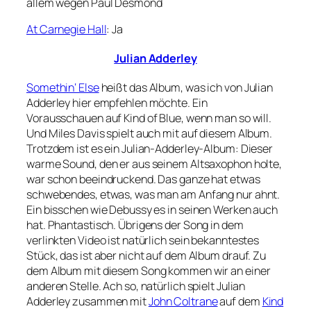
allem wegen Paul Desmond
At Carnegie Hall
: Ja
Julian Adderley
Somethin‘ Else
heißt das Album, was ich von Julian
Adderley hier empfehlen möchte. Ein
Vorausschauen auf Kind of Blue, wenn man so will.
Und Miles Davis spielt auch mit auf diesem Album.
Trotzdem ist es ein Julian-Adderley-Album: Dieser
warme Sound, den er aus seinem Altsaxophon holte,
war schon beeindruckend. Das ganze hat etwas
schwebendes, etwas, was man am Anfang nur ahnt.
Ein bisschen wie Debussy es in seinen Werken auch
hat. Phantastisch. Übrigens der Song in dem
verlinkten Video ist natürlich sein bekanntestes
Stück, das ist aber nicht auf dem Album drauf. Zu
dem Album mit diesem Song kommen wir an einer
anderen Stelle. Ach so, natürlich spielt Julian
Adderley zusammen mit
John Coltrane
auf dem
Kind