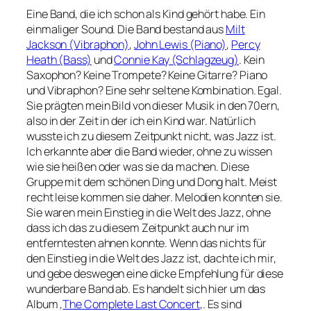
Eine Band, die ich schon als Kind gehört habe. Ein
einmaliger Sound. Die Band bestand aus
Milt
Jackson (Vibraphon)
,
John Lewis (Piano)
,
Percy
Heath (Bass)
und
Connie Kay (Schlagzeug)
. Kein
Saxophon? Keine Trompete? Keine Gitarre? Piano
und Vibraphon? Eine sehr seltene Kombination. Egal.
Sie prägten mein Bild von dieser Musik in den 70ern,
also in der Zeit in der ich ein Kind war. Natürlich
wusste ich zu diesem Zeitpunkt nicht, was Jazz ist.
Ich erkannte aber die Band wieder, ohne zu wissen
wie sie heißen oder was sie da machen. Diese
Gruppe mit dem schönen Ding und Dong halt. Meist
recht leise kommen sie daher. Melodien konnten sie.
Sie waren mein Einstieg in die Welt des Jazz, ohne
dass ich das zu diesem Zeitpunkt auch nur im
entferntesten ahnen konnte. Wenn das nichts für
den Einstieg in die Welt des Jazz ist, dachte ich mir,
und gebe deswegen eine dicke Empfehlung für diese
wunderbare Band ab. Es handelt sich hier um das
Album ‚
The Complete Last Concert
‚. Es sind