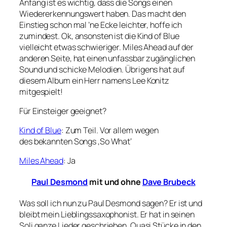
Anfang ist es wichtig, dass die Songs einen
Wiedererkennungswert haben. Das macht den
Einstieg schon mal ’ne Ecke leichter, hoffe ich
zumindest. Ok, ansonsten ist die Kind of Blue
vielleicht etwas schwieriger. Miles Ahead auf der
anderen Seite, hat einen unfassbar zugänglichen
Sound und schicke Melodien. Übrigens hat auf
diesem Album ein Herr namens Lee Konitz
mitgespielt!
Für Einsteiger geeignet?
Kind of Blue
: Zum Teil. Vor allem wegen
des bekannten Songs ‚So What‘
Miles Ahead
: Ja
Paul Desmond
mit und ohne
Dave Brubeck
Was soll ich nun zu Paul Desmond sagen? Er ist und
bleibt mein Lieblingssaxophonist. Er hat in seinen
Soli ganze Lieder geschrieben. Quasi Stücke in den