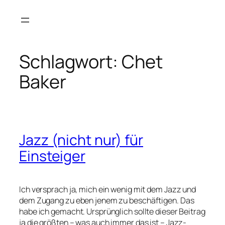
Zum
Inhalt
springen
Schlagwort:
Chet
Baker
Jazz (nicht nur) für
Einsteiger
Ich versprach ja, mich ein wenig mit dem Jazz und
dem Zugang zu eben jenem zu beschäftigen. Das
habe ich gemacht. Ursprünglich sollte dieser Beitrag
ja die größten – was auch immer das ist – Jazz-