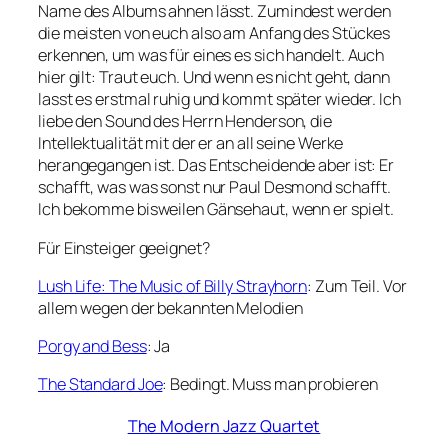
Name des Albums ahnen lässt. Zumindest werden
die meisten von euch also am Anfang des Stückes
erkennen, um was für eines es sich handelt. Auch
hier gilt: Traut euch. Und wenn es nicht geht, dann
lasst es erstmal ruhig und kommt später wieder. Ich
liebe den Sound des Herrn Henderson, die
Intellektualität mit der er an all seine Werke
herangegangen ist. Das Entscheidende aber ist: Er
schafft, was was sonst nur Paul Desmond schafft.
Ich bekomme bisweilen Gänsehaut, wenn er spielt.
Für Einsteiger geeignet?
Lush Life: The Music of Billy Strayhorn
: Zum Teil. Vor
allem wegen der bekannten Melodien
Porgy and Bess
: Ja
The Standard Joe
: Bedingt. Muss man probieren
The Modern Jazz Quartet