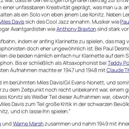
z war, dass er den einzigen originären Beitrag zur Ent
 von einer unfassbaren Kreativität geprägt, was man u.a
halten als ein Solo von eben jenem Lee Konitz. Neben L
Miles Davis
sich des Cool Jazz annahm. Musiker wie
Pau
ogar Avantgardisten wie
Anthony Braxton
sind stark vo
fbahn, indem er anfing Klarinette zu spielen, das mag 
ophonisten doch eher ungewöhnlich ist. Bei Paul Desmon
len die beiden nämlich einfach nur Klarinette auf dem 
hon. Bis er schließlich als Altsaxophonist bei
Teddy Po
rsten Aufnahmen machte er 1947 und 1948 mit
Claude Th
ed im berühmten Miles Davis/Gil Evans-Nonett, und somit
 zu dem Zeitpunkt noch recht unbekannt war, einem 
ss Konitz als Weißer Teil dieser Aufnahmen war, obwohl
Miles Davis zum Teil große Kritik in der schwarzen Bevöl
tz, und ich lasse ihn spielen.”
o
und
Warne Marsh
zusammen und nahm 1949 mit ihn