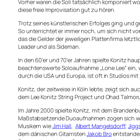
Vorher waren die Soli tatsächlich komponiert w
diese freie Improvisation gut zu hören.
Trotz seines künstlerischen Erfolges ging und g
So unterrichtet er immer noch, um sich nicht v
das die Gelder der jeweiligen Plattenfirma letzt
Leader und als Sideman.
In den 60’er und 70’er Jahren spielte Konitz hau
beachtenswerte Soloaufnahme „Lone Lee“ ein, we
durch die USA und Europa, ist oft in Studios mi
Konitz, der zeitweise in Köln lebte, zeigt sich a
dem Lee Konitz String Project und Ohad Talmoru
Im Jahre 2000 spielte Konitz, mit dem Brandenb
Maßstabsetzende Duoaufnahmen zogen sich wie e
Musikern wie
Jim Hall
,
Albert Mangelsdorff
,
Jigg
dem dänischen Gitarristen
Jakob Bro
entstanden