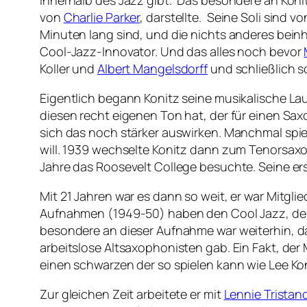
innerhalb des Jazz gibt. Das besondere an Konit
von
Charlie Parker
, darstellte. Seine Soli sind
Minuten lang sind, und die nichts anderes bein
Cool-Jazz-Innovator. Und das alles noch bevor
Koller und
Albert Mangelsdorff
und schließlich s
Eigentlich begann Konitz seine musikalische Lau
diesen recht eigenen Ton hat, der für einen Sax
sich das noch stärker auswirken. Manchmal spie
will. 1939 wechselte Konitz dann zum Tenorsaxop
Jahre das Roosevelt College besuchte. Seine e
Mit 21 Jahren war es dann so weit, er war Mitgli
Aufnahmen (1949-50) haben den Cool Jazz, der
besondere an dieser Aufnahme war weiterhin, da
arbeitslose Altsaxophonisten gab. Ein Fakt, der 
einen schwarzen der so spielen kann wie Lee Koni
Zur gleichen Zeit arbeitete er mit
Lennie Tristan