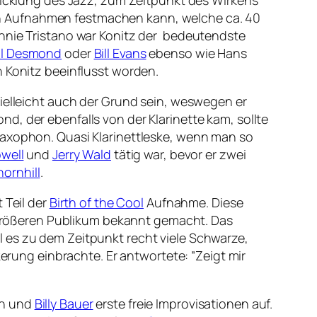
wicklung des Jazz, zum Zeitpunkt des Wirkens
. an Aufnahmen festmachen kann, welche ca. 40
ennie Tristano war Konitz der bedeutendste
l Desmond
oder
Bill Evans
ebenso wie Hans
n Konitz beeinflusst worden.
vielleicht auch der Grund sein, weswegen er
d, der ebenfalls von der Klarinette kam, sollte
Saxophon. Quasi Klarinettleske, wenn man so
well
und
Jerry Wald
tätig war, bevor er zwei
ornhill
.
 Teil der
Birth of the Cool
Aufnahme. Diese
größeren Publikum bekannt gemacht. Das
 es zu dem Zeitpunkt recht viele Schwarze,
kerung einbrachte. Er antwortete: ”Zeigt mir
en und
Billy Bauer
erste freie Improvisationen auf.