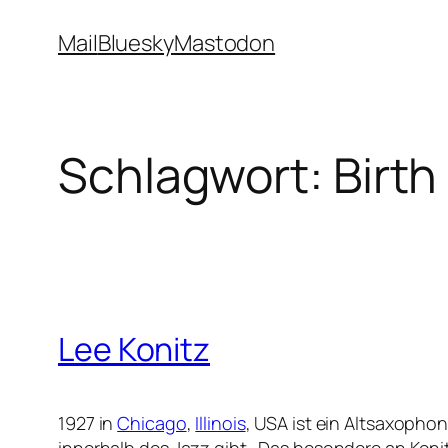
Zum
Mail
Bluesky
Mastodon
Inhalt
springen
Schlagwort:
Birth
Lee Konitz
1927 in
Chicago
,
Illinois
, USA ist ein Altsaxopho