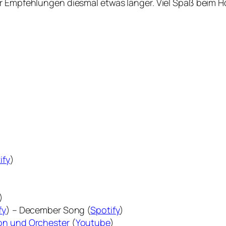
er Empfehlungen diesmal etwas länger. Viel Spaß beim H
ify
)
)
fy
) – December Song (
Spotify
)
hon und Orchester
(
Youtube
)