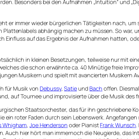
orden. Besonders bei den Aufnahmen „Intuition“ und „D
eht er immer wieder bürgerlichen Tätigkeiten nach, um s
on Plattenlabels abhängig machen zu müssen. So war, un
lich Einfluss auf das Ergebnis der Aufnahmen hatten, od
ptsächlich in kleinen Besetzungen, teilweise nur mit eine
lches die schon erwähnte ca. 40 Minütige freie Improvi
t jungen Musikern und spielt mit avancierten Musikern A
uch für Musik von
Debussy
,
Satie
und
Bach
offen. Diesmal
nd, auf Tournee und improvisierte über die Musik des 
urgischen Staatsorchester, das für ihn geschriebene Ko
in roter Faden durch sein Lebenswerk. Angefangen mit
s Whigham
,
Joe Henderson
oder Pianist
Frank Wunsch
.
. Auch hier hört man immernoch die Neugierde, das Inte