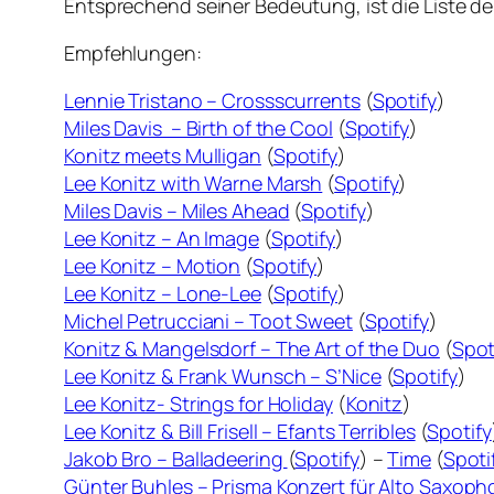
Entsprechend seiner Bedeutung, ist die Liste d
Empfehlungen:
Lennie Tristano – Crossscurrents
(
Spotify
)
Miles Davis – Birth of the Cool
(
Spotify
)
Konitz meets Mulligan
(
Spotify
)
Lee Konitz with Warne Marsh
(
Spotify
)
Miles Davis – Miles Ahead
(
Spotify
)
Lee Konitz – An Image
(
Spotify
)
Lee Konitz – Motion
(
Spotify
)
Lee Konitz – Lone-Lee
(
Spotify
)
Michel Petrucciani – Toot Sweet
(
Spotify
)
Konitz & Mangelsdorf – The Art of the Duo
(
Spot
Lee Konitz & Frank Wunsch – S’Nice
(
Spotify
)
Lee Konitz- Strings for Holiday
(
Konitz
)
Lee Konitz & Bill Frisell – Efants Terribles
(
Spotify
Jakob Bro – Balladeering
(
Spotify
) –
Time
(
Spoti
Günter Buhles – Prisma Konzert für Alto Saxop