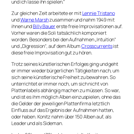
und ich lasse ihn spielen.”
Zur gleichen Zeit arbeitete er mit
Lennie Tristano
und
Warne Marsh
zusammen und nahm 1949 mit
ihnen und
Billy Bauer
erste freie Improvisationen auf.
Vorher waren die Soli tatsächlich komponiert
worden. Besonders bei den Aufnahmen „Intuition“
und „Digression“, auf dem Album
Crosscurrents
ist
diese freie Improvisation gut zu hören.
Trotz seines künstlerischen Erfolges ging und geht
er immer wieder bürgerlichen Tätigkeiten nach, um
sich seine künstlerische Freiheit zu bewahren. So
unterrichtet er immer noch, um sich nicht von
Plattenlabels abhängig machen zu müssen. So war,
und ist es ihm möglich Alben einzuspielen, ohne das
die Gelder der jeweiligen Plattenfirma letztlich
Einfluss auf das Ergebnis der Aufnahmen hatten,
oder haben. Konitz nahm über 150 Alben auf, als
Leader und als Sideman.