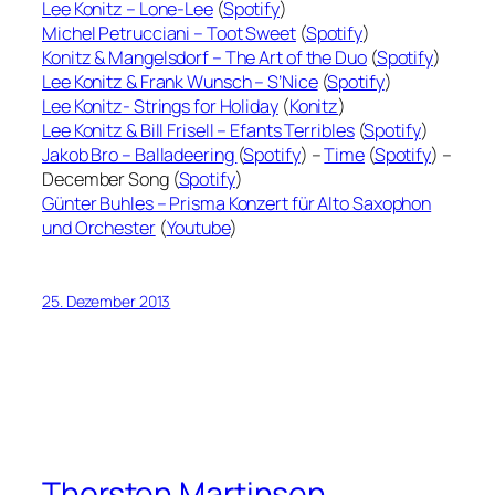
Lee Konitz – Lone-Lee
(
Spotify
)
Michel Petrucciani – Toot Sweet
(
Spotify
)
Konitz & Mangelsdorf – The Art of the Duo
(
Spotify
)
Lee Konitz & Frank Wunsch – S’Nice
(
Spotify
)
Lee Konitz- Strings for Holiday
(
Konitz
)
Lee Konitz & Bill Frisell – Efants Terribles
(
Spotify
)
Jakob Bro – Balladeering
(
Spotify
) –
Time
(
Spotify
) –
December Song (
Spotify
)
Günter Buhles – Prisma Konzert für Alto Saxophon
und Orchester
(
Youtube
)
25. Dezember 2013
Thorsten Martinsen