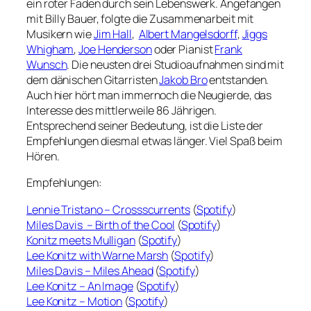
ein roter Faden durch sein Lebenswerk. Angefangen
mit Billy Bauer, folgte die Zusammenarbeit mit
Musikern wie
Jim Hall
,
Albert Mangelsdorff
,
Jiggs
Whigham
,
Joe Henderson
oder Pianist
Frank
Wunsch
. Die neusten drei Studioaufnahmen sind mit
dem dänischen Gitarristen
Jakob Bro
entstanden.
Auch hier hört man immernoch die Neugierde, das
Interesse des mittlerweile 86 Jährigen.
Entsprechend seiner Bedeutung, ist die Liste der
Empfehlungen diesmal etwas länger. Viel Spaß beim
Hören.
Empfehlungen:
Lennie Tristano – Crossscurrents
(
Spotify
)
Miles Davis – Birth of the Cool
(
Spotify
)
Konitz meets Mulligan
(
Spotify
)
Lee Konitz with Warne Marsh
(
Spotify
)
Miles Davis – Miles Ahead
(
Spotify
)
Lee Konitz – An Image
(
Spotify
)
Lee Konitz – Motion
(
Spotify
)