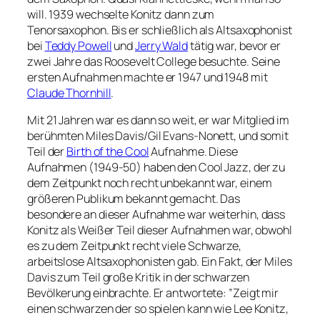
will. 1939 wechselte Konitz dann zum
Tenorsaxophon. Bis er schließlich als Altsaxophonist
bei
Teddy Powell
und
Jerry Wald
tätig war, bevor er
zwei Jahre das Roosevelt College besuchte. Seine
ersten Aufnahmen machte er 1947 und 1948 mit
Claude Thornhill
.
Mit 21 Jahren war es dann so weit, er war Mitglied im
berühmten Miles Davis/Gil Evans-Nonett, und somit
Teil der
Birth of the Cool
Aufnahme. Diese
Aufnahmen (1949-50) haben den Cool Jazz, der zu
dem Zeitpunkt noch recht unbekannt war, einem
größeren Publikum bekannt gemacht. Das
besondere an dieser Aufnahme war weiterhin, dass
Konitz als Weißer Teil dieser Aufnahmen war, obwohl
es zu dem Zeitpunkt recht viele Schwarze,
arbeitslose Altsaxophonisten gab. Ein Fakt, der Miles
Davis zum Teil große Kritik in der schwarzen
Bevölkerung einbrachte. Er antwortete: ”Zeigt mir
einen schwarzen der so spielen kann wie Lee Konitz,