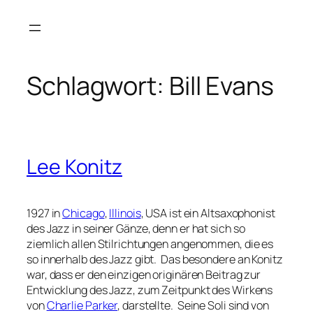
Zum
Inhalt
springen
Schlagwort:
Bill Evans
Lee Konitz
1927 in
Chicago
,
Illinois
, USA ist ein Altsaxophonist
des Jazz in seiner Gänze, denn er hat sich so
ziemlich allen Stilrichtungen angenommen, die es
so innerhalb des Jazz gibt. Das besondere an Konitz
war, dass er den einzigen originären Beitrag zur
Entwicklung des Jazz, zum Zeitpunkt des Wirkens
von
Charlie Parker
, darstellte. Seine Soli sind von