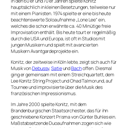
In den 60’er und 70’er Jahren spielte Konitz
hauptsächlich in kleinen Besetzungen, teilweise nur
mit einem Pianisten. 1974 spielte er eine bis heute
beachtenswerte Soloaufnahme „Lone Lee“ ein,
welches die schon erwähnte ca. 40 Minütige freie
Improvisation enthält. Bis heute tourt er regelmäßig
durch die USA und Europa, ist oft in Studios mit
jungen Musikern und spielt mit avancierten
Musikern Avantgardeprojekte ein.
Konitz, der zeitweise in Köln lebte, zeigt sich auch für
Musik von
Debussy
,
Satie
und
Bach
offen. Diesmal
ging er gemeinsam mit einem Streichquartett, dem
Lee Konitz String Project und Ohad Talmorund, auf
Tournee und improvisierte über die Musik des
französischen Impressionismus.
Im Jahre 2000 spielte Konitz, mit dem
Brandenburgischen Staatsorchester, das für ihn
geschriebene Konzert Prisma von Günter Buhles ein.
Maßstabsetzende Duoaufnahmen zogen sich wie