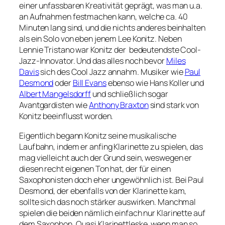
einer unfassbaren Kreativität geprägt, was man u.a.
an Aufnahmen festmachen kann, welche ca. 40
Minuten lang sind, und die nichts anderes beinhalten
als ein Solo von eben jenem Lee Konitz. Neben
Lennie Tristano war Konitz der bedeutendste Cool-
Jazz-Innovator. Und das alles noch bevor
Miles
Davis
sich des Cool Jazz annahm. Musiker wie
Paul
Desmond
oder
Bill Evans
ebenso wie Hans Koller und
Albert Mangelsdorff
und schließlich sogar
Avantgardisten wie
Anthony Braxton
sind stark von
Konitz beeinflusst worden.
Eigentlich begann Konitz seine musikalische
Laufbahn, indem er anfing Klarinette zu spielen, das
mag vielleicht auch der Grund sein, weswegen er
diesen recht eigenen Ton hat, der für einen
Saxophonisten doch eher ungewöhnlich ist. Bei Paul
Desmond, der ebenfalls von der Klarinette kam,
sollte sich das noch stärker auswirken. Manchmal
spielen die beiden nämlich einfach nur Klarinette auf
dem Saxophon. Quasi Klarinettleske, wenn man so