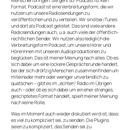
Menschen bringen. Sie geht so: Podcast ist kein
Format. Podcast ist eine Verbreitungsform, die wir
nutzen um unsere Radiosendungen zu
veröffentlichen und zu verteilen. Wir sind bei iTunes
und dort als Podcast gelistet. Das sind viele andere
Radiosendungen auch, u.a. auch viele der öffentlich-
rechtlichen Sender. Wir nutzen also lediglich die
Verbreitungsform Podcast, um unsere Hörer und
Hörerinnen mit unseren Audioproduktionen zu
beglücken. Das ist meiner Meinung nach alles. Ob es
sich dabei um eine lockere Gesprächsrunde handelt,
bei der sich drölfzig Menschen zusammenfinden um
miteinader mehr oder weniger unverbindlich zu
quatschen – gibt es im „echten“ Radio im Übrigen
auch – oder ob es sich dabei um ein eher strenges,
gescriptetes Format handelt, spielt meiner Meinung
nach keine Rolle.
Was im Moment auch wieder diskutiert wird ist, dass
es viel zu kompliziert sei, zu senden. Die Plugins
seien zu kompliziert, das Senden sei zu