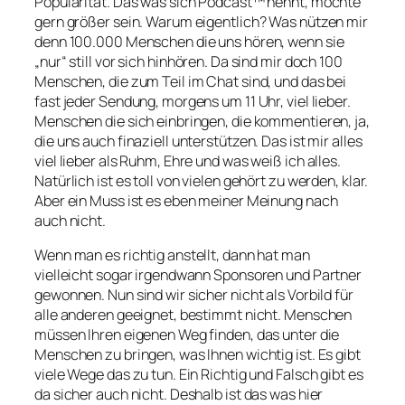
Popularität. Das was sich Podcast™ nennt, möchte
gern größer sein. Warum eigentlich? Was nützen mir
denn 100.000 Menschen die uns hören, wenn sie
„nur“ still vor sich hinhören. Da sind mir doch 100
Menschen, die zum Teil im Chat sind, und das bei
fast jeder Sendung, morgens um 11 Uhr, viel lieber.
Menschen die sich einbringen, die kommentieren, ja,
die uns auch finaziell unterstützen. Das ist mir alles
viel lieber als Ruhm, Ehre und was weiß ich alles.
Natürlich ist es toll von vielen gehört zu werden, klar.
Aber ein Muss ist es eben meiner Meinung nach
auch nicht.
Wenn man es richtig anstellt, dann hat man
vielleicht sogar irgendwann Sponsoren und Partner
gewonnen. Nun sind wir sicher nicht als Vorbild für
alle anderen geeignet, bestimmt nicht. Menschen
müssen Ihren eigenen Weg finden, das unter die
Menschen zu bringen, was Ihnen wichtig ist. Es gibt
viele Wege das zu tun. Ein Richtig und Falsch gibt es
da sicher auch nicht. Deshalb ist das was hier