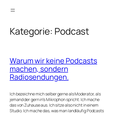
Zum
Inhalt
springen
Kategorie:
Podcast
Warum wir keine Podcasts
machen, sondern
Radiosendungen.
Ich bezeichne mich selber gerne als Moderator, als
jemand der gern in’s Mikrophon spricht. Ich mache
das von Zuhause aus. Ich sitze also nicht in einem
Studio. Ich mache das, was man landläufig Podcasts