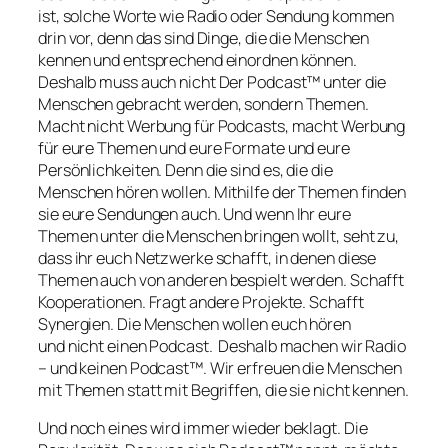
ist, solche Worte wie Radio oder Sendung kommen
drin vor, denn das sind Dinge, die die Menschen
kennen und entsprechend einordnen können.
Deshalb muss auch nicht Der Podcast™ unter die
Menschen gebracht werden, sondern Themen.
Macht nicht Werbung für Podcasts, macht Werbung
für eure Themen und eure Formate und eure
Persönlichkeiten. Denn die sind es, die die
Menschen hören wollen. Mithilfe der Themen finden
sie eure Sendungen auch. Und wenn Ihr eure
Themen unter die Menschen bringen wollt, seht zu,
dass ihr euch Netzwerke schafft, in denen diese
Themen auch von anderen bespielt werden. Schafft
Kooperationen. Fragt andere Projekte. Schafft
Synergien. Die Menschen wollen euch hören
und nicht einen Podcast. Deshalb machen wir Radio
– und keinen Podcast™. Wir erfreuen die Menschen
mit Themen statt mit Begriffen, die sie nicht kennen.
Und noch eines wird immer wieder beklagt. Die