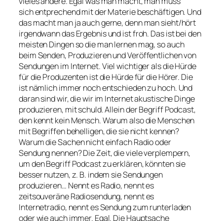
vieles andere. Egal was man macht, man muss
sich entprechend mit der Materie beschäftigen. Und
das macht man ja auch gerne, denn man sieht/hört
irgendwann das Ergebnis und ist froh. Das ist bei den
meisten Dingen so die man lernen mag, so auch
beim Senden, Produzieren und Veröffentlichen von
Sendungen im Internet. Viel wichtiger als die Hürde
für die Produzenten ist die Hürde für die Hörer. Die
ist nämlich immer noch entschieden zu hoch. Und
daran sind wir, die wir im Internet akustische Dinge
produzieren, mit schuld. Allein der Begriff Podcast,
den kennt kein Mensch. Warum also die Menschen
mit Begriffen behelligen, die sie nicht kennen?
Warum die Sachen nicht einfach Radio oder
Sendung nennen? Die Zeit, die viele verplempern,
um den Begriff Podcast zu erklären, könnten sie
besser nutzen, z. B. indem sie Sendungen
produzieren… Nennt es Radio, nennt es
zeitsouveräne Radiosendung, nennt es
Internetradio, nennt es Sendung zum runterladen
oder wie auch immer. Egal. Die Hauptsache