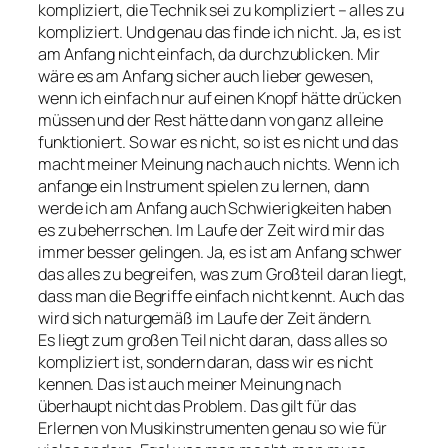
kompliziert, die Technik sei zu kompliziert – alles zu
kompliziert. Und genau das finde ich nicht. Ja, es ist
am Anfang nicht einfach, da durchzublicken. Mir
wäre es am Anfang sicher auch lieber gewesen,
wenn ich einfach nur auf einen Knopf hätte drücken
müssen und der Rest hätte dann von ganz alleine
funktioniert. So war es nicht, so ist es nicht und das
macht meiner Meinung nach auch nichts. Wenn ich
anfange ein Instrument spielen zu lernen, dann
werde ich am Anfang auch Schwierigkeiten haben
es zu beherrschen. Im Laufe der Zeit wird mir das
immer besser gelingen. Ja, es ist am Anfang schwer
das alles zu begreifen, was zum Großteil daran liegt,
dass man die Begriffe einfach nicht kennt. Auch das
wird sich naturgemäß im Laufe der Zeit ändern.
Es liegt zum großen Teil nicht daran, dass alles so
kompliziert ist, sondern daran, dass wir es nicht
kennen. Das ist auch meiner Meinung nach
überhaupt nicht das Problem. Das gilt für das
Erlernen von Musikinstrumenten genau so wie für