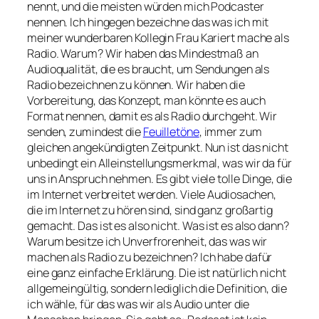
nennt, und die meisten würden mich Podcaster
nennen. Ich hingegen bezeichne das was ich mit
meiner wunderbaren Kollegin Frau Kariert mache als
Radio. Warum? Wir haben das Mindestmaß an
Audioqualität, die es braucht, um Sendungen als
Radio bezeichnen zu können. Wir haben die
Vorbereitung, das Konzept, man könnte es auch
Format nennen, damit es als Radio durchgeht. Wir
senden, zumindest die
Feuilletöne
, immer zum
gleichen angekündigten Zeitpunkt. Nun ist das nicht
unbedingt ein Alleinstellungsmerkmal, was wir da für
uns in Anspruch nehmen. Es gibt viele tolle Dinge, die
im Internet verbreitet werden. Viele Audiosachen,
die im Internet zu hören sind, sind ganz großartig
gemacht. Das ist es also nicht. Was ist es also dann?
Warum besitze ich Unverfrorenheit, das was wir
machen als Radio zu bezeichnen? Ich habe dafür
eine ganz einfache Erklärung. Die ist natürlich nicht
allgemeingültig, sondern lediglich die Definition, die
ich wähle, für das was wir als Audio unter die